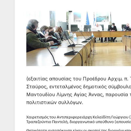
(εξαιτίας απουσίας του Προέδρου Αρχιμ. π
Σταύρος, εντεταλμένος δημοτικός σύμβουλ
Μαντουδίου Λίμνης Αγίας Άννας, παρουσία
πολιτιστικών συλλόγων.
Χαιρετισμός του Αντιπεριφερειάρχη Κελαϊδίτη Γεώργιου 
Τραπεζούντιο Παντελή, διοργανωτικό υπεύθυνο (απουσί
Θετικότατη ανταπόκριση είχαν οι σκοποί της διοργάνωσης