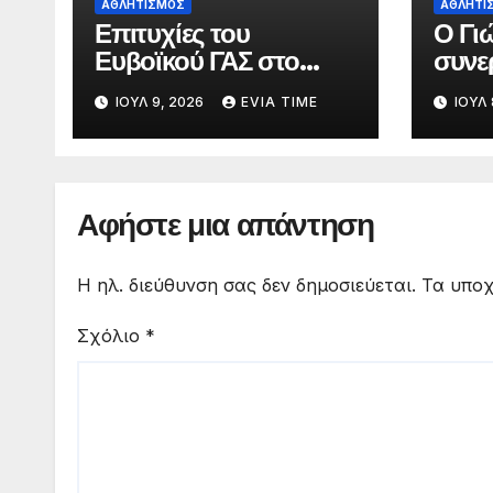
ΑΘΛΗΤΙΣΜΟΣ
ΑΘΛΗΤΙ
Επιτυχίες του
Ο Γι
Ευβοϊκού ΓΑΣ στο
συνε
Πανελλήνιο
προπ
ΙΟΎΛ 9, 2026
EVIA TIME
ΙΟΎΛ 
Πρωτάθλημα Στίβου
ανδρ
Κ20
ΑΓΕ
Αφήστε μια απάντηση
Η ηλ. διεύθυνση σας δεν δημοσιεύεται.
Τα υποχ
Σχόλιο
*