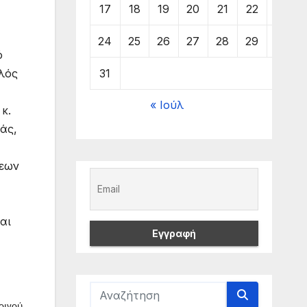
17
18
19
20
21
22
23
24
25
26
27
28
29
30
ό
31
λός
« Ιούλ
κ.
άς,
εων
αι
κοινού