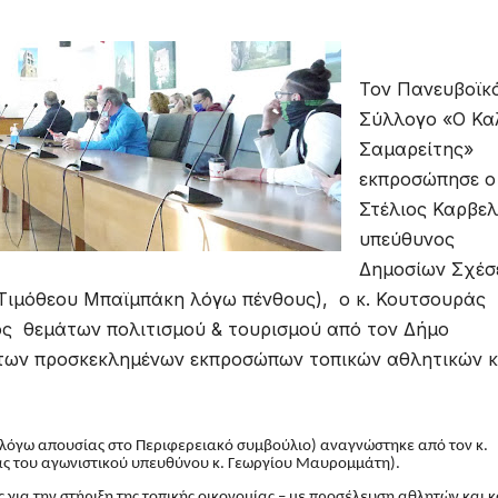
Τον Πανευβοϊκ
Σύλλογο «Ο Κα
Σαμαρείτης»
εκπροσώπησε ο 
Στέλιος Καρβελ
υπεύθυνος
Δημοσίων Σχέσ
. Τιμόθεου Μπαϊμπάκη λόγω πένθους), ο κ. Κουτσουράς
ος θεμάτων πολιτισμού & τουρισμού από τον Δήμο
 των προσκεκλημένων εκπροσώπων τοπικών αθλητικών κ
(λόγω απουσίας στο Περιφερειακό συμβούλιο) αναγνώστηκε από τον κ.
ας του αγωνιστικού υπευθύνου κ. Γεωργίου Μαυρομμάτη).
 για την στήριξη της τοπικής οικονομίας – με προσέλευση αθλητών και 