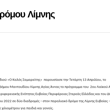
ρόμου Λίμνης
διού «Ο Καλός Σαμαρείτης» παρουσίασε την Τετάρτη 13 Απριλίου, το
 Δήμου Μαντουδίου Λίμνης Αγίας Άννας το πρόγραμμα του 2ου Λαϊκού
εριφερειακής Ενότητας Ευβοίας Περιφέρειας Στερεάς Ελλάδας και του 
ου 2022 σε δύο διαδρομές – στον παραλιακό δρόμο της Λίμνης Ευβοίας 
 χιλιομέτρου για παιδιά και γονείς.