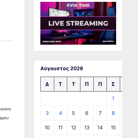
Αύγουστος 2026
Δ
Τ
Τ
Π
Π
Σ
Κ
1
2
 Αγώνα
3
4
5
6
7
8
9
Δήμου
10
11
12
13
14
15
16
–