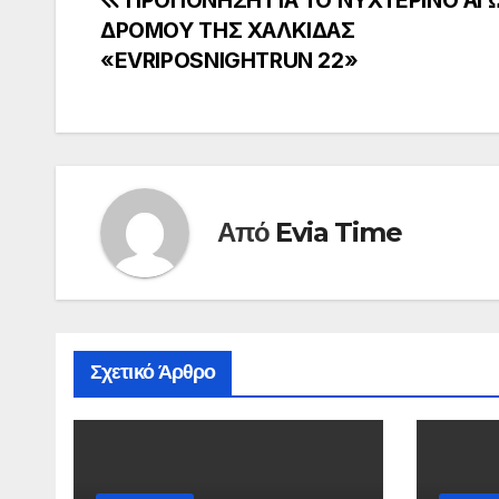
Πλοήγηση
ΔΡΟΜΟΥ ΤΗΣ ΧΑΛΚΙΔΑΣ
άρθρων
«EVRIPOSNIGHTRUN 22»
Από
Evia Time
Σχετικό Άρθρο