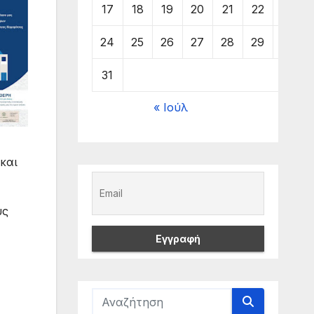
17
18
19
20
21
22
23
24
25
26
27
28
29
30
31
« Ιούλ
και
υς