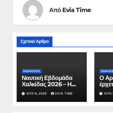
Από
Evia Time
Σχετικό Άρθρο
ΕΚΔΗΛΩΣΕΙΣ
ΕΚΔΗΛΩΣ
Ναυτική Εβδομάδα
Ο Αρ
Χαλκίδας 2026 – Η
έρχε
Χαλκίδα γιορτάζει
με δ
ΙΟΎΛ 9, 2026
EVIA TIME
ΙΟΎΛ 
θεατ