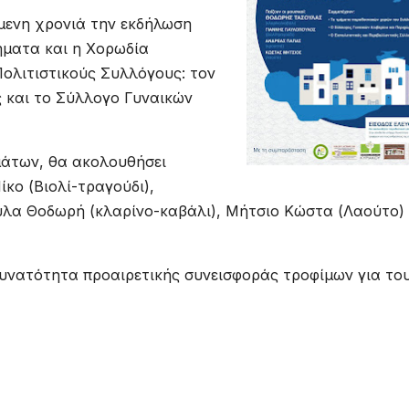
μενη χρονιά την εκδήλωση
ήματα και η Χορωδία
ολιτιστικούς Συλλόγους: τον
ς και το Σύλλογο Γυναικών
άτων, θα ακολουθήσει
κο (Βιολί-τραγούδι),
ύλα Θοδωρή (κλαρίνο-καβάλι), Μήτσιο Κώστα (Λαούτο) 
δυνατότητα προαιρετικής συνεισφοράς τροφίμων για το