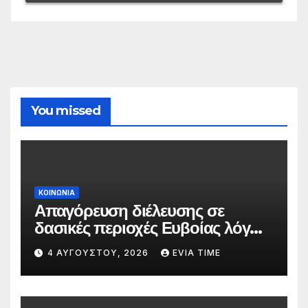
You missed
ΚΟΙΝΩΝΙΑ
Απαγόρευση διέλευσης σε
δασικές περιοχές Ευβοίας λόγω
πολύ υψηλού κινδύνου
4 ΑΥΓΟΎΣΤΟΥ, 2026
EVIA TIME
πυρκαγιάς