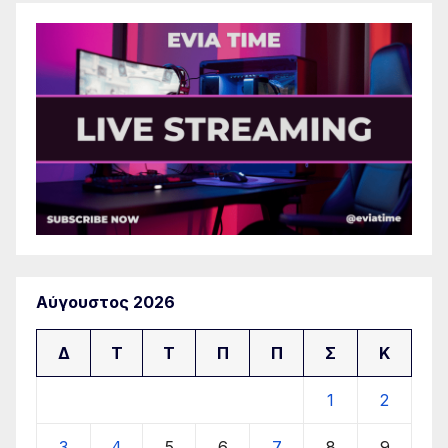
Αύγουστος 2026
Δ
Τ
Τ
Π
Π
Σ
Κ
1
2
3
4
5
6
7
8
9