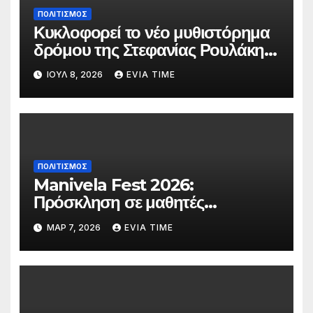
ΠΟΛΙΤΙΣΜΟΣ
Κυκλοφορεί το νέο μυθιστόρημα
δρόμου της Στεφανίας Ρουλάκη
«Το Βανάκι»
ΙΟΎΛ 8, 2026
EVIA TIME
ΠΟΛΙΤΙΣΜΟΣ
Manivela Fest 2026:
Πρόσκληση σε μαθητές
Γυμνασίου και Λυκείου της
ΜΑΡ 7, 2026
EVIA TIME
Εύβοιας για συμμετοχή στη
σκηνή