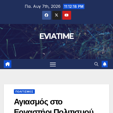
Μετάβαση
Πα. Αυγ 7th, 2026
11:12:19 PM
στο
περιεχόμενο
EVIATIME
ΠΟΛΙΤΙΣΜΟΣ
Αγιασμός στο
Εργαστήρι Πολιτισμού