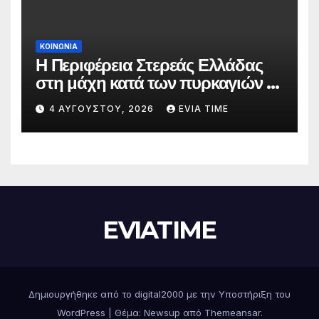
ΚΟΙΝΩΝΙΑ
Η Περιφέρεια Στερεάς Ελλάδας
στη μάχη κατά των πυρκαγιών –
Δράσεις και στήριξη σε πέντε
4 ΑΥΓΟΎΣΤΟΥ, 2026
EVIA TIME
περιφερειακές ενότητες
EVIATIME
Δημιουργήθηκε από το digital2000 με την Υποστήριξη του
WordPress
|
Θέμα: Newsup από
Themeansar
.