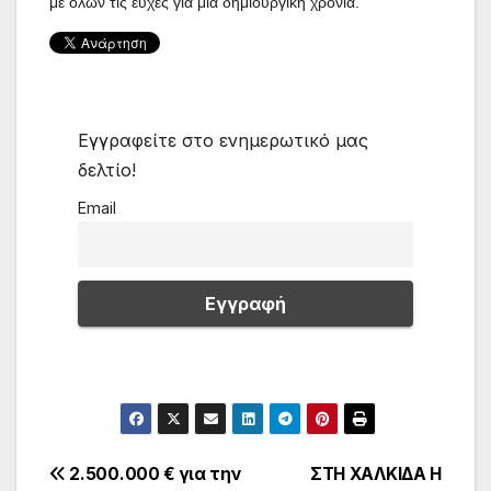
με όλων τις ευχές για μία δημιουργική χρονιά.
Εγγραφείτε στο ενημερωτικό μας
δελτίο!
Email
Πλοήγηση
2.500.000 € για την
ΣΤΗ ΧΑΛΚΙΔΑ Η