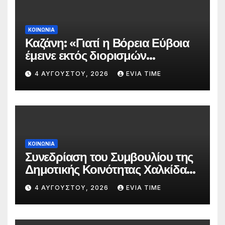
ΚΟΙΝΩΝΙΑ
Καζάνη: «Γιατί η Βόρεια Εύβοια
έμεινε εκτός διορισμών
δασκάλων;»
4 ΑΥΓΟΎΣΤΟΥ, 2026
EVIA TIME
ΚΟΙΝΩΝΙΑ
Συνεδρίαση του Συμβουλίου της
Δημοτικής Κοινότητας Χαλκίδας
την 5 Αυγούστου
4 ΑΥΓΟΎΣΤΟΥ, 2026
EVIA TIME