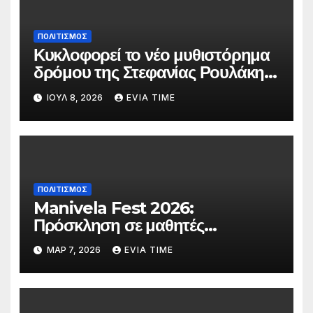
ΠΟΛΙΤΙΣΜΟΣ
Κυκλοφορεί το νέο μυθιστόρημα
δρόμου της Στεφανίας Ρουλάκη
«Το Βανάκι»
ΙΟΎΛ 8, 2026
EVIA TIME
ΠΟΛΙΤΙΣΜΟΣ
Manivela Fest 2026:
Πρόσκληση σε μαθητές
Γυμνασίου και Λυκείου της
ΜΑΡ 7, 2026
EVIA TIME
Εύβοιας για συμμετοχή στη
σκηνή