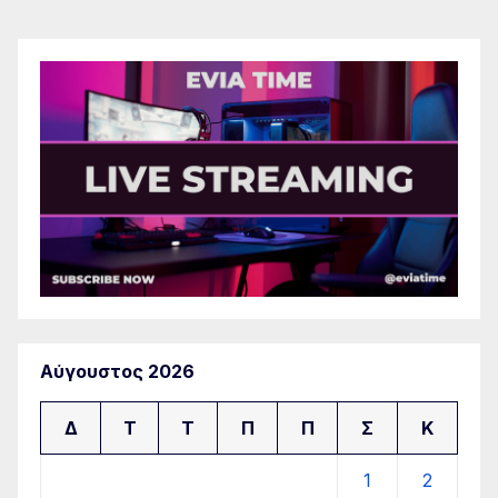
Αύγουστος 2026
Δ
Τ
Τ
Π
Π
Σ
Κ
1
2