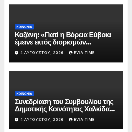
ΚΟΙΝΩΝΙΑ
Καζάνη: «Γιατί η Βόρεια Εύβοια
έμεινε εκτός διορισμών
δασκάλων;»
4 ΑΥΓΟΎΣΤΟΥ, 2026
EVIA TIME
ΚΟΙΝΩΝΙΑ
Συνεδρίαση του Συμβουλίου της
Δημοτικής Κοινότητας Χαλκίδας
την 5 Αυγούστου
4 ΑΥΓΟΎΣΤΟΥ, 2026
EVIA TIME