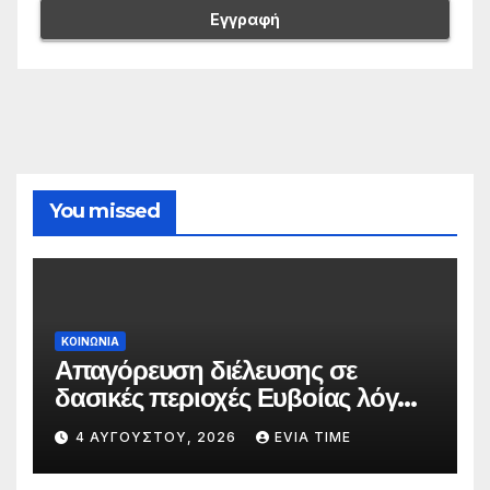
You missed
ΚΟΙΝΩΝΙΑ
Απαγόρευση διέλευσης σε
δασικές περιοχές Ευβοίας λόγω
πολύ υψηλού κινδύνου
4 ΑΥΓΟΎΣΤΟΥ, 2026
EVIA TIME
πυρκαγιάς