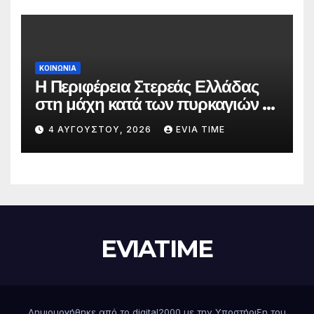
ΚΟΙΝΩΝΙΑ
Η Περιφέρεια Στερεάς Ελλάδας
στη μάχη κατά των πυρκαγιών –
Δράσεις και στήριξη σε πέντε
4 ΑΥΓΟΎΣΤΟΥ, 2026
EVIA TIME
περιφερειακές ενότητες
EVIATIME
Δημιουργήθηκε από το digital2000 με την Υποστήριξη του