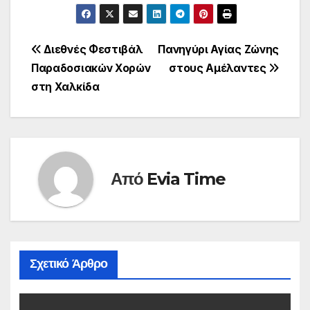
Πλοήγηση
Διεθνές Φεστιβάλ
Πανηγύρι Αγίας Ζώνης
Παραδοσιακών Χορών
στους Αμέλαντες
άρθρων
στη Χαλκίδα
Από
Evia Time
Σχετικό Άρθρο