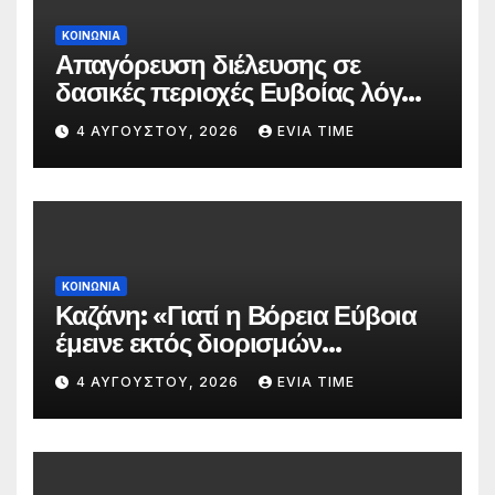
ΚΟΙΝΩΝΙΑ
Απαγόρευση διέλευσης σε
δασικές περιοχές Ευβοίας λόγω
πολύ υψηλού κινδύνου
4 ΑΥΓΟΎΣΤΟΥ, 2026
EVIA TIME
πυρκαγιάς
ΚΟΙΝΩΝΙΑ
Καζάνη: «Γιατί η Βόρεια Εύβοια
έμεινε εκτός διορισμών
δασκάλων;»
4 ΑΥΓΟΎΣΤΟΥ, 2026
EVIA TIME