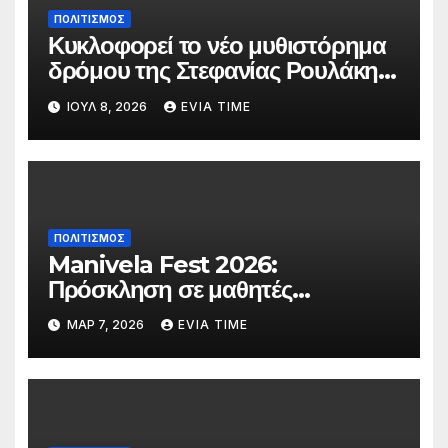
ΠΟΛΙΤΙΣΜΟΣ
Κυκλοφορεί το νέο μυθιστόρημα
δρόμου της Στεφανίας Ρουλάκη
«Το Βανάκι»
ΙΟΎΛ 8, 2026
EVIA TIME
ΠΟΛΙΤΙΣΜΟΣ
Manivela Fest 2026:
Πρόσκληση σε μαθητές
Γυμνασίου και Λυκείου της
ΜΑΡ 7, 2026
EVIA TIME
Εύβοιας για συμμετοχή στη
σκηνή