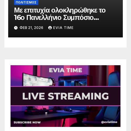
ΠΟΛΙΤΙΣΜΟΣ
Με επιτυχία ολοκληρώθηκε το
16ο Πανελλήνιο Συμπόσιο
Επικούρειας Φιλοσοφίας
ΦΕΒ 21, 2026
EVIA TIME