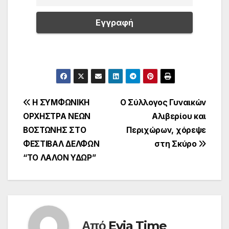
Πλοήγηση
H ΣΥΜΦΩΝΙΚΗ
Ο Σύλλογος Γυναικών
ΟΡΧΗΣΤΡΑ ΝΕΩΝ
Αλιβερίου και
άρθρων
ΒΟΣΤΩΝΗΣ ΣΤΟ
Περιχώρων, χόρεψε
ΦΕΣΤΙΒΑΛ ΔΕΛΦΩΝ
στη Σκύρο
“ΤΟ ΛΑΛΟΝ ΥΔΩΡ”
Από
Evia Time