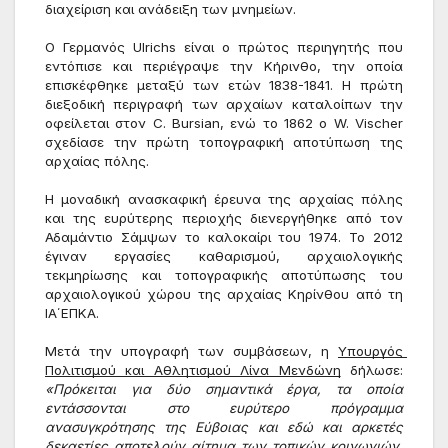
διαχείριση και ανάδειξη των μνημείων.
Ο Γερμανός Ulrichs είναι ο πρώτος περιηγητής που 
εντόπισε και περιέγραψε την Κήρινθο, την οποία 
επισκέφθηκε μεταξύ των ετών 1838-1841. Η πρώτη 
διεξοδική περιγραφή των αρχαίων καταλοίπων την 
οφείλεται στον C. Bursian, ενώ το 1862 ο W. Vischer 
σχεδίασε την πρώτη τοπογραφική αποτύπωση της 
αρχαίας πόλης. 
Η μοναδική ανασκαφική έρευνα της αρχαίας πόλης 
και της ευρύτερης περιοχής διενεργήθηκε από τον 
Αδαμάντιο Σάμψων το καλοκαίρι του 1974. Το 2012 
έγιναν εργασίες καθαρισμού, αρχαιολογικής 
τεκμηρίωσης και τοπογραφικής αποτύπωσης του 
αρχαιολογικού χώρου της αρχαίας Κηρίνθου από τη 
ΙΑ΄ΕΠΚΑ.
Μετά την υπογραφή των συμβάσεων, η 
Υπουργός 
Πολιτισμού και Αθλητισμού Λίνα Μενδώνη
 δήλωσε: 
«Πρόκειται για δύο σημαντικά έργα, τα οποία 
εντάσσονται στο ευρύτερο πρόγραμμα 
ανασυγκρότησης της Εύβοιας και εδώ και αρκετές 
δεκαετίες αποτελούν αίτημα των τοπικών κοινωνιών. 