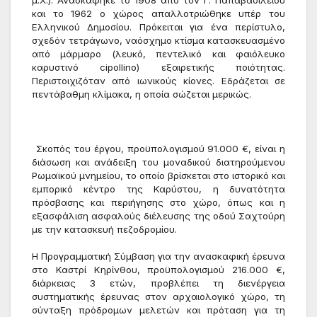
μ.Χ.). Ανασκάφηκε το 1908 από τον Γ. Παπαβασιλείου 
και το 1962 ο χώρος απαλλοτριώθηκε υπέρ του 
Ελληνικού Δημοσίου. Πρόκειται για ένα περίστυλο, 
σχεδόν τετράγωνο, ναόσχημο κτίσμα κατασκευασμένο 
από μάρμαρο (λευκό, πεντελικό και φαιόλευκο 
καρυστινό cipollino) εξαιρετικής ποιότητας. 
Περιστοιχιζόταν από ιωνικούς κίονες. Εδράζεται σε 
πεντάβαθμη κλίμακα, η οποία σώζεται μερικώς.
Σκοπός του έργου, προϋπολογισμού 91.000 €, είναι η 
διάσωση και ανάδειξη του μοναδικού διατηρούμενου 
Ρωμαϊκού μνημείου, το οποίο βρίσκεται στο ιστορικό και 
εμπορικό κέντρο της Καρύστου, η δυνατότητα 
πρόσβασης και περιήγησης στο χώρο, όπως και η 
εξασφάλιση ασφαλούς διέλευσης της οδού Σαχτούρη 
με την κατασκευή πεζοδρομίου.
Η Προγραμματική Σύμβαση για την ανασκαφική έρευνα 
στο Καστρί Κηρίνθου, προϋπολογισμού 216.000 €, 
διάρκειας 3 ετών, προβλέπει τη διενέργεια 
συστηματικής έρευνας στον αρχαιολογικό χώρο, τη 
σύνταξη πρόδρομων μελετών και πρόταση για τη 