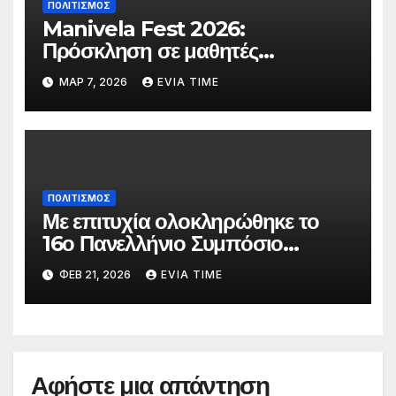
ΠΟΛΙΤΙΣΜΟΣ
Manivela Fest 2026:
Πρόσκληση σε μαθητές
Γυμνασίου και Λυκείου της
ΜΑΡ 7, 2026
EVIA TIME
Εύβοιας για συμμετοχή στη
σκηνή
ΠΟΛΙΤΙΣΜΟΣ
Με επιτυχία ολοκληρώθηκε το
16ο Πανελλήνιο Συμπόσιο
Επικούρειας Φιλοσοφίας
ΦΕΒ 21, 2026
EVIA TIME
Αφήστε μια απάντηση