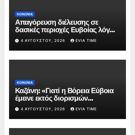
ΚΟΙΝΩΝΙΑ
Απαγόρευση διέλευσης σε
δασικές περιοχές Ευβοίας λόγω
πολύ υψηλού κινδύνου
4 ΑΥΓΟΎΣΤΟΥ, 2026
EVIA TIME
πυρκαγιάς
ΚΟΙΝΩΝΙΑ
Καζάνη: «Γιατί η Βόρεια Εύβοια
έμεινε εκτός διορισμών
δασκάλων;»
4 ΑΥΓΟΎΣΤΟΥ, 2026
EVIA TIME