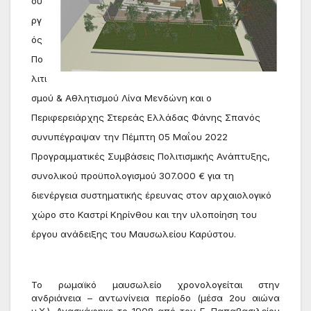
ου
ργ
ός 
Πο
λιτι
σμού & Αθλητισμού Λίνα Μενδώνη και ο 
Περιφερειάρχης Στερεάς Ελλάδας Φάνης Σπανός 
συνυπέγραψαν την Πέμπτη 05 Μαΐου 2022 
Προγραμματικές Συμβάσεις Πολιτισμικής Ανάπτυξης, 
συνολικού προϋπολογισμού 307.000 € για τη 
διενέργεια συστηματικής έρευνας στον αρχαιολογικό 
χώρο στο Καστρί Κηρίνθου και την υλοποίηση του 
έργου ανάδειξης του Μαυσωλείου Καρύστου.
Το ρωμαϊκό μαυσωλείο χρονολογείται στην 
ανδριάνεια – αντωνίνεια περίοδο (μέσα 2ου αιώνα 