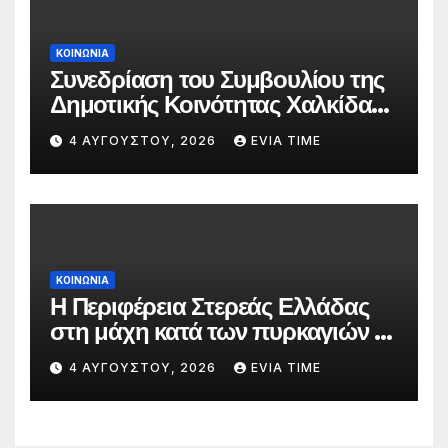
ΚΟΙΝΩΝΙΑ
Συνεδρίαση του Συμβουλίου της
Δημοτικής Κοινότητας Χαλκίδας
την 5 Αυγούστου
4 ΑΥΓΟΎΣΤΟΥ, 2026
EVIA TIME
ΚΟΙΝΩΝΙΑ
Η Περιφέρεια Στερεάς Ελλάδας
στη μάχη κατά των πυρκαγιών –
Δράσεις και στήριξη σε πέντε
4 ΑΥΓΟΎΣΤΟΥ, 2026
EVIA TIME
περιφερειακές ενότητες