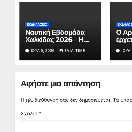
ΕΚΔΗΛΩΣΕΙΣ
ΕΚΔΗΛΩΣ
Ναυτική Εβδομάδα
Ο Αρ
Χαλκίδας 2026 – Η
έρχε
Χαλκίδα γιορτάζει
με δ
ΙΟΎΛ 9, 2026
EVIA TIME
ΙΟΎΛ 
θεατ
Αφήστε μια απάντηση
Η ηλ. διεύθυνση σας δεν δημοσιεύεται.
Τα υποχ
Σχόλιο
*