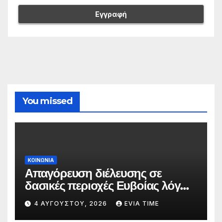
You missed
ΚΟΙΝΩΝΙΑ
Απαγόρευση διέλευσης σε
δασικές περιοχές Ευβοίας λόγω
πολύ υψηλού κινδύνου
4 ΑΥΓΟΎΣΤΟΥ, 2026
EVIA TIME
πυρκαγιάς