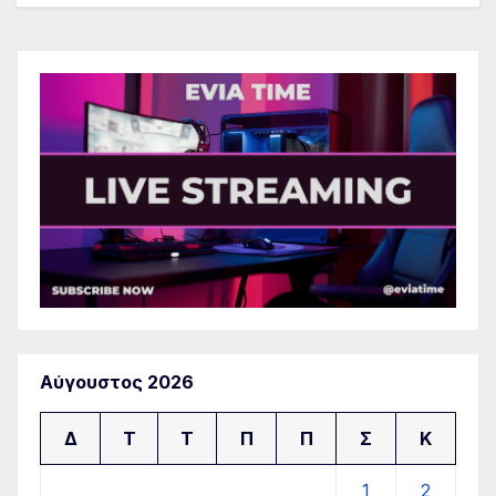
Αύγουστος 2026
Δ
Τ
Τ
Π
Π
Σ
Κ
1
2