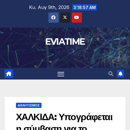
Μετάβαση
Κυ. Αυγ 9th, 2026
3:18:58 AM
στο
περιεχόμενο
EVIATIME
ΑΘΛΗΤΙΣΜΟΣ
ΧΑΛΚΙΔΑ: Υπογράφεται
η σύμβαση για το