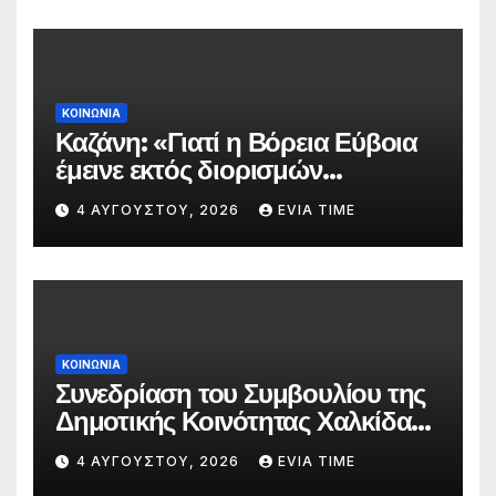
ΚΟΙΝΩΝΙΑ
Καζάνη: «Γιατί η Βόρεια Εύβοια
έμεινε εκτός διορισμών
δασκάλων;»
4 ΑΥΓΟΎΣΤΟΥ, 2026
EVIA TIME
ΚΟΙΝΩΝΙΑ
Συνεδρίαση του Συμβουλίου της
Δημοτικής Κοινότητας Χαλκίδας
την 5 Αυγούστου
4 ΑΥΓΟΎΣΤΟΥ, 2026
EVIA TIME