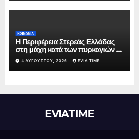
ΚΟΙΝΩΝΙΑ
Η Περιφέρεια Στερεάς Ελλάδας
στη μάχη κατά των πυρκαγιών –
Δράσεις και στήριξη σε πέντε
4 ΑΥΓΟΎΣΤΟΥ, 2026
EVIA TIME
περιφερειακές ενότητες
EVIATIME