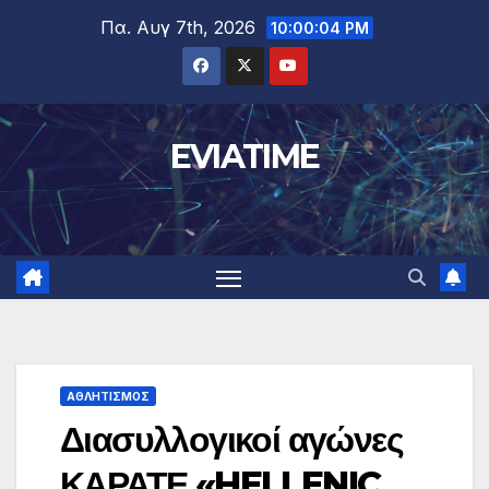
Μετάβαση
Πα. Αυγ 7th, 2026
10:00:05 PM
στο
περιεχόμενο
EVIATIME
ΑΘΛΗΤΙΣΜΟΣ
Διασυλλογικοί αγώνες
ΚΑΡΑΤΕ «HELLENIC