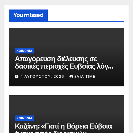
You missed
ΚΟΙΝΩΝΙΑ
Απαγόρευση διέλευσης σε
δασικές περιοχές Ευβοίας λόγω
πολύ υψηλού κινδύνου
4 ΑΥΓΟΎΣΤΟΥ, 2026
EVIA TIME
πυρκαγιάς
ΚΟΙΝΩΝΙΑ
Καζάνη: «Γιατί η Βόρεια Εύβοια