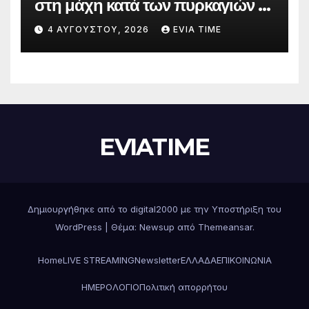
στη μάχη κατά των πυρκαγιών –
Δράσεις και στήριξη σε πέντε
4 ΑΥΓΟΎΣΤΟΥ, 2026
EVIA TIME
περιφερειακές ενότητες
EVIATIME
Δημιουργήθηκε από το digital2000 με την Υποστήριξη του
WordPress
|
Θέμα: Newsup από
Themeansar
.
Home
LIVE STREAMING
Newsletter
ΕΛΛΑΔΑ
ΕΠΙΚΟΙΝΩΝΙΑ
ΗΜΕΡΟΛΟΓΙΟ
Πολιτική απορρήτου