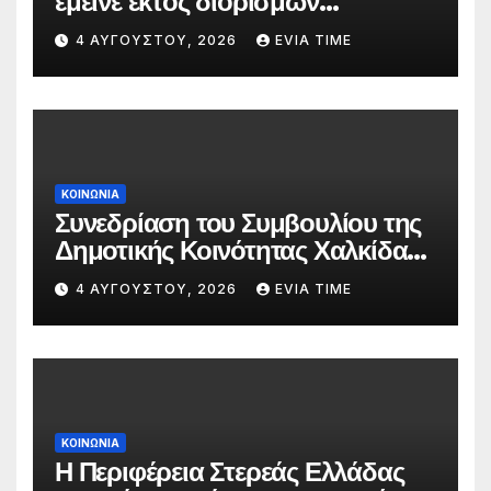
έμεινε εκτός διορισμών
δασκάλων;»
4 ΑΥΓΟΎΣΤΟΥ, 2026
EVIA TIME
ΚΟΙΝΩΝΙΑ
Συνεδρίαση του Συμβουλίου της
Δημοτικής Κοινότητας Χαλκίδας
την 5 Αυγούστου
4 ΑΥΓΟΎΣΤΟΥ, 2026
EVIA TIME
ΚΟΙΝΩΝΙΑ
Η Περιφέρεια Στερεάς Ελλάδας