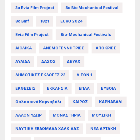
3ο Evia Film Project
8ο Bio Mechanical Festival
8ο Bmf
1821
EURO 2024
Evia Film Project
Bio-Mechanical Festivals
ΑΙΟΛΙΚΑ
ΑΝΕΜΟΓΕΝΝΗΤΡΙΕΣ
ΑΠΟΚΡΙΕΣ
ΑΥΛΙΔΑ
ΔΑΣΟΣ
ΔΕΥΑΧ
ΔΗΜΟΤΙΚΕΣ ΕΚΛΟΓΕΣ 23
ΔΙΕΘΝΗ
ΕΚΘΕΣΕΙΣ
ΕΚΚΛΗΣΙΑ
ΕΠΑΛ
ΕΥΒΟΙΑ
Θαλασσινό Καρναβάλι
ΚΑΙΡΟΣ
ΚΑΡΝΑΒΑΛΙ
ΛΑΛΟΝ ΥΔΩΡ
ΜΟΝΑΣΤΗΡΙΑ
ΜΟΥΣΙΚΗ
ΝΑΥΤΙΚΗ ΕΒΔΟΜΑΔΑ ΧΑΛΚΙΔΑΣ
ΝΕΑ ΑΡΤΑΚΗ