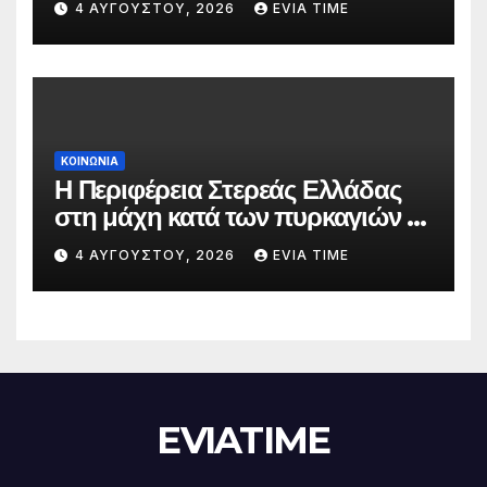
4 ΑΥΓΟΎΣΤΟΥ, 2026
EVIA TIME
ΚΟΙΝΩΝΙΑ
Η Περιφέρεια Στερεάς Ελλάδας
στη μάχη κατά των πυρκαγιών –
Δράσεις και στήριξη σε πέντε
4 ΑΥΓΟΎΣΤΟΥ, 2026
EVIA TIME
περιφερειακές ενότητες
EVIATIME