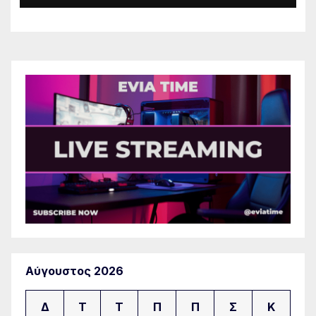
Αύγουστος 2026
Δ
Τ
Τ
Π
Π
Σ
Κ