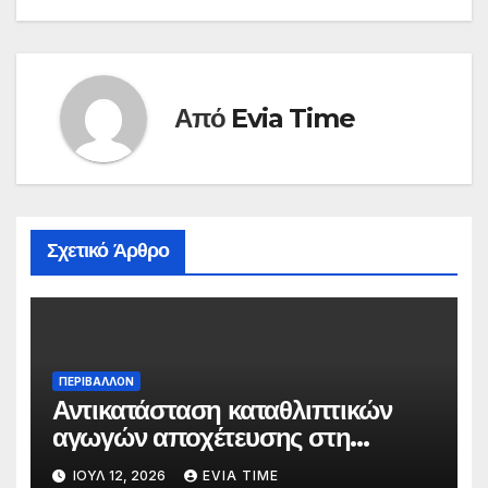
Από
Evia Time
Σχετικό Άρθρο
ΠΕΡΙΒΑΛΛΟΝ
Αντικατάσταση καταθλιπτικών
αγωγών αποχέτευσης στη
Χαλκίδα τον Αύγουστο
ΙΟΎΛ 12, 2026
EVIA TIME