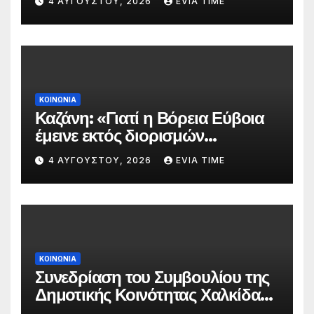
4 ΑΥΓΟΎΣΤΟΥ, 2026
EVIA TIME
πυρκαγιάς
ΚΟΙΝΩΝΙΑ
Καζάνη: «Γιατί η Βόρεια Εύβοια
έμεινε εκτός διορισμών
δασκάλων;»
4 ΑΥΓΟΎΣΤΟΥ, 2026
EVIA TIME
ΚΟΙΝΩΝΙΑ
Συνεδρίαση του Συμβουλίου της
Δημοτικής Κοινότητας Χαλκίδας
την 5 Αυγούστου