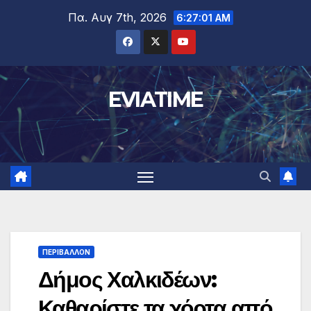
Μετάβαση
Πα. Αυγ 7th, 2026
6:27:02 AM
στο
περιεχόμενο
EVIATIME
ΠΕΡΙΒΑΛΛΟΝ
Δήμος Χαλκιδέων:
Καθαρίστε τα χόρτα από