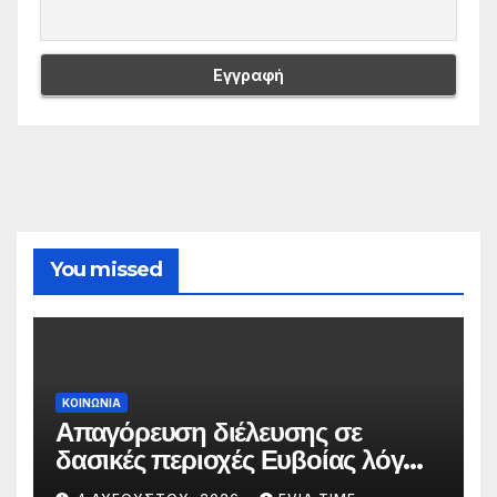
You missed
ΚΟΙΝΩΝΙΑ
Απαγόρευση διέλευσης σε
δασικές περιοχές Ευβοίας λόγω
πολύ υψηλού κινδύνου