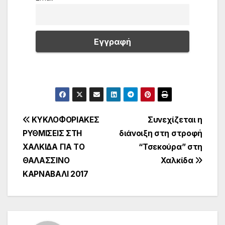
Πλοήγηση
ΚΥΚΛΟΦΟΡΙΑΚΕΣ
Συνεχίζεται η
ΡΥΘΜΙΣΕΙΣ ΣΤΗ
διάνοιξη στη στροφή
άρθρων
ΧΑΛΚΙΔΑ ΓΙΑ ΤΟ
“Τσεκούρα” στη
ΘΑΛΑΣΣΙΝΟ
Χαλκίδα
ΚΑΡΝΑΒΑΛΙ 2017