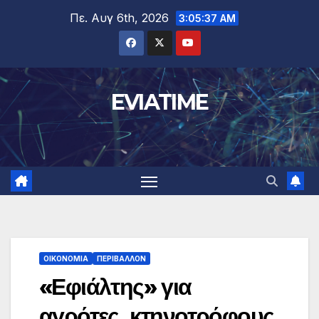
Μετάβαση
Πε. Αυγ 6th, 2026
3:05:38 AM
στο
περιεχόμενο
EVIATIME
ΟΙΚΟΝΟΜΙΑ
ΠΕΡΙΒΑΛΛΟΝ
«Εφιάλτης» για
αγρότες, κτηνοτρόφους