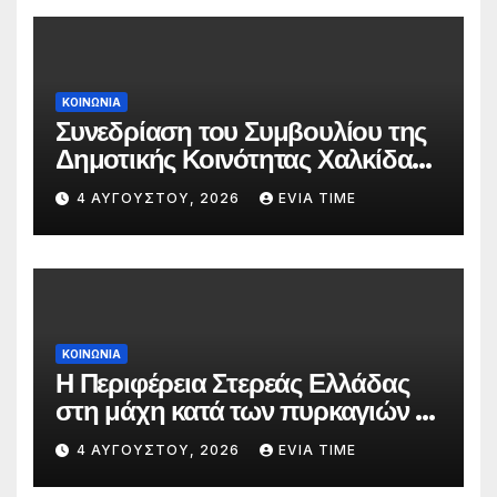
ΚΟΙΝΩΝΙΑ
Συνεδρίαση του Συμβουλίου της
Δημοτικής Κοινότητας Χαλκίδας
την 5 Αυγούστου
4 ΑΥΓΟΎΣΤΟΥ, 2026
EVIA TIME
ΚΟΙΝΩΝΙΑ
Η Περιφέρεια Στερεάς Ελλάδας
στη μάχη κατά των πυρκαγιών –
Δράσεις και στήριξη σε πέντε
4 ΑΥΓΟΎΣΤΟΥ, 2026
EVIA TIME
περιφερειακές ενότητες