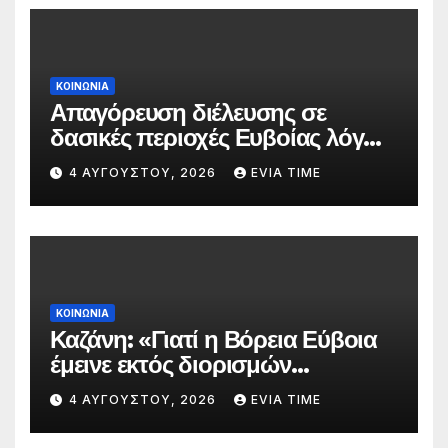
ΚΟΙΝΩΝΙΑ
Απαγόρευση διέλευσης σε
δασικές περιοχές Ευβοίας λόγω
πολύ υψηλού κινδύνου
4 ΑΥΓΟΎΣΤΟΥ, 2026
EVIA TIME
πυρκαγιάς
ΚΟΙΝΩΝΙΑ
Καζάνη: «Γιατί η Βόρεια Εύβοια
έμεινε εκτός διορισμών
δασκάλων;»
4 ΑΥΓΟΎΣΤΟΥ, 2026
EVIA TIME