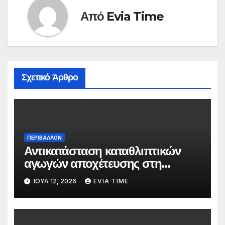
Από
Evia Time
Σχετικό Άρθρο
ΠΕΡΙΒΑΛΛΟΝ
Αντικατάσταση καταθλιπτικών
αγωγών αποχέτευσης στη
Χαλκίδα τον Αύγουστο
ΙΟΎΛ 12, 2026
EVIA TIME