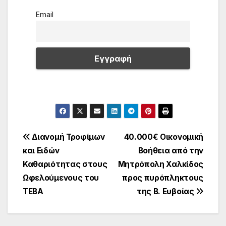
Email
Πλοήγηση
Διανομή Τροφίμων
40.000€ Οικονομική
και Ειδών
Βοήθεια από την
άρθρων
Καθαριότητας στους
Μητρόπολη Χαλκίδος
Ωφελούμενους του
προς πυρόπληκτους
ΤΕΒΑ
της Β. Ευβοίας