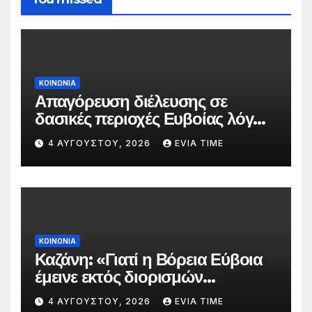
ΚΟΙΝΩΝΙΑ
Απαγόρευση διέλευσης σε
δασικές περιοχές Ευβοίας λόγω
πολύ υψηλού κινδύνου
4 ΑΥΓΟΎΣΤΟΥ, 2026
EVIA TIME
πυρκαγιάς
ΚΟΙΝΩΝΙΑ
Καζάνη: «Γιατί η Βόρεια Εύβοια
έμεινε εκτός διορισμών
δασκάλων;»
4 ΑΥΓΟΎΣΤΟΥ, 2026
EVIA TIME