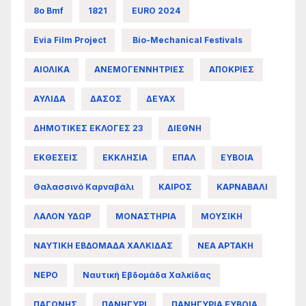
8ο Bmf
1821
EURO 2024
Evia Film Project
Bio-Mechanical Festivals
ΑΙΟΛΙΚΑ
ΑΝΕΜΟΓΕΝΝΗΤΡΙΕΣ
ΑΠΟΚΡΙΕΣ
ΑΥΛΙΔΑ
ΔΑΣΟΣ
ΔΕΥΑΧ
ΔΗΜΟΤΙΚΕΣ ΕΚΛΟΓΕΣ 23
ΔΙΕΘΝΗ
ΕΚΘΕΣΕΙΣ
ΕΚΚΛΗΣΙΑ
ΕΠΑΛ
ΕΥΒΟΙΑ
Θαλασσινό Καρναβάλι
ΚΑΙΡΟΣ
ΚΑΡΝΑΒΑΛΙ
ΛΑΛΟΝ ΥΔΩΡ
ΜΟΝΑΣΤΗΡΙΑ
ΜΟΥΣΙΚΗ
ΝΑΥΤΙΚΗ ΕΒΔΟΜΑΔΑ ΧΑΛΚΙΔΑΣ
ΝΕΑ ΑΡΤΑΚΗ
ΝΕΡΟ
Ναυτική Εβδομάδα Χαλκίδας
ΠΑΓΩΝΗΣ
ΠΑΝΗΓΥΡΙ
ΠΑΝΗΓΥΡΙΑ ΕΥΒΟΙΑ