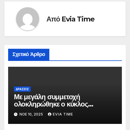
Από
Evia Time
Σχετικό Άρθρο
ΔΡΑΣΕΙΣ
Με μεγάλη συμμετοχή
ολοκληρώθηκε ο κύκλος
εκδηλώσεων «Μνήμη και Υγιής
ΝΟΈ 10, 2025
EVIA TIME
Γήρανση» στη Φωκίδα