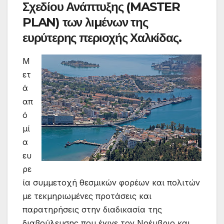
Σχεδίου Ανάπτυξης (MASTER
PLAN) των λιµένων της
ευρύτερης περιοχής Χαλκίδας.
Μ
ετ
ά
απ
ό
µί
α
ευ
ρε
ία συµµετοχή θεσµικών φορέων και πολιτών
µε τεκµηριωµένες προτάσεις και
παρατηρήσεις στην διαδικασία της
διαβούλευσης που έγινε τον Νοέµβριο και