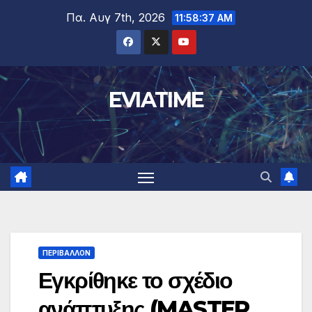
Μετάβαση
Πα. Αυγ 7th, 2026
11:58:38 AM
στο
περιεχόμενο
EVIATIME
ΠΕΡΙΒΑΛΛΟΝ
Εγκρίθηκε το σχέδιο
ανάπτυξης (MASTER