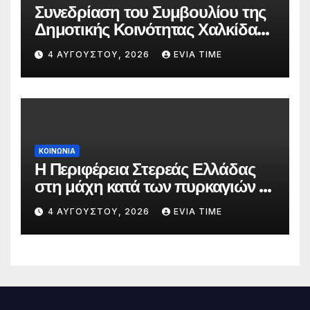
Συνεδρίαση του Συμβουλίου της
Δημοτικής Κοινότητας Χαλκίδας
την 5 Αυγούστου
4 ΑΥΓΟΎΣΤΟΥ, 2026
EVIA TIME
ΚΟΙΝΩΝΙΑ
Η Περιφέρεια Στερεάς Ελλάδας
στη μάχη κατά των πυρκαγιών –
Δράσεις και στήριξη σε πέντε
4 ΑΥΓΟΎΣΤΟΥ, 2026
EVIA TIME
περιφερειακές ενότητες