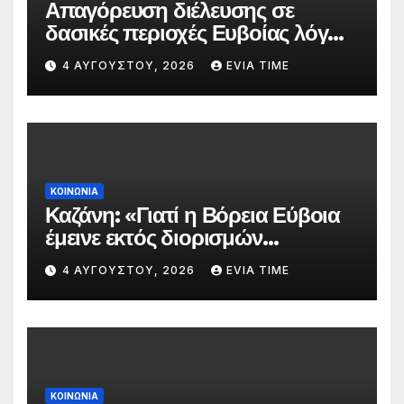
Απαγόρευση διέλευσης σε
δασικές περιοχές Ευβοίας λόγω
πολύ υψηλού κινδύνου
4 ΑΥΓΟΎΣΤΟΥ, 2026
EVIA TIME
πυρκαγιάς
ΚΟΙΝΩΝΙΑ
Καζάνη: «Γιατί η Βόρεια Εύβοια
έμεινε εκτός διορισμών
δασκάλων;»
4 ΑΥΓΟΎΣΤΟΥ, 2026
EVIA TIME
ΚΟΙΝΩΝΙΑ