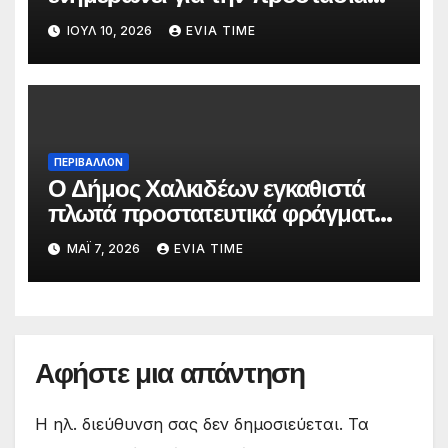
προσωπικών δεδομένων
ΙΟΎΛ 10, 2026
EVIA TIME
ΠΕΡΙΒΑΛΛΟΝ
Ο Δήμος Χαλκιδέων εγκαθιστά
πλωτά προστατευτικά φράγματα
στις παραλίες του
ΜΆΙ 7, 2026
EVIA TIME
Αφήστε μια απάντηση
Η ηλ. διεύθυνση σας δεν δημοσιεύεται.
Τα