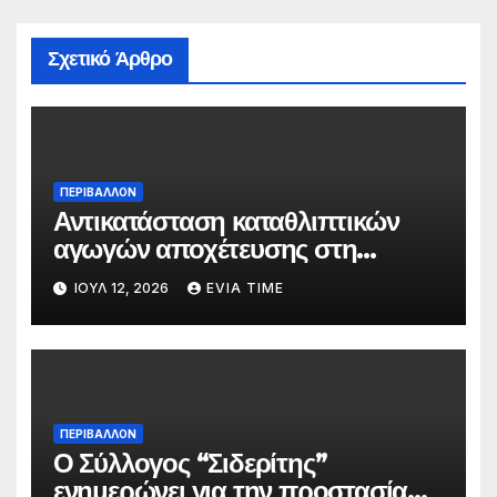
Σχετικό Άρθρο
ΠΕΡΙΒΑΛΛΟΝ
Αντικατάσταση καταθλιπτικών
αγωγών αποχέτευσης στη
Χαλκίδα τον Αύγουστο
ΙΟΎΛ 12, 2026
EVIA TIME
ΠΕΡΙΒΑΛΛΟΝ
Ο Σύλλογος “Σιδερίτης”
ενημερώνει για την προστασία