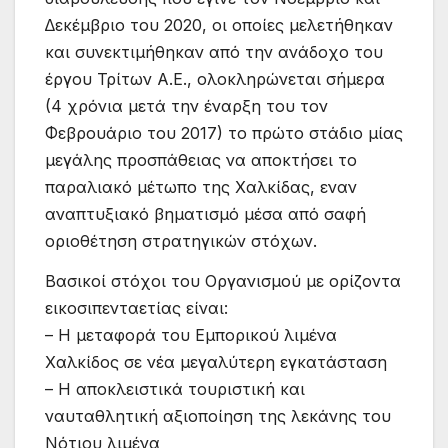
∆εκέµβριο του 2020, οι οποίες µελετήθηκαν
και συνεκτιµήθηκαν από την ανάδοχο του
έργου Τρίτων Α.Ε., ολοκληρώνεται σήµερα
(4 χρόνια µετά την έναρξη του τον
Φεβρουάριο του 2017) το πρώτο στάδιο µίας
µεγάλης προσπάθειας να αποκτήσει το
παραλιακό µέτωπο της Χαλκίδας, εναν
αναπτυξιακό βηµατισµό µέσα από σαφή
οριοθέτηση στρατηγικών στόχων.
Βασικοί στόχοι του Οργανισµού µε ορίζοντα
εικοσιπενταετίας είναι:
– Η µεταφορά του Εµπορικού λιµένα
Χαλκίδος σε νέα µεγαλύτερη εγκατάσταση
– Η αποκλειστικά τουριστική και
ναυταθλητική αξιοποίηση της λεκάνης του
Νότιου λιµένα