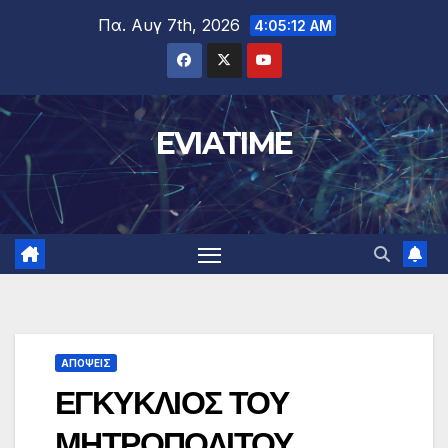
Μετάβαση
Πα. Αυγ 7th, 2026
4:05:13 AM
στο
περιεχόμενο
EVIATIME
ΑΠΟΨΕΙΣ
ΕΓΚΥΚΛΙΟΣ ΤΟΥ
ΜΗΤΡΟΠΟΛΙΤΟΥ