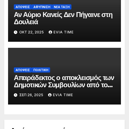
ΑΠΟΨΕΙΣ
ΑΦΥΠΝΙΣΗ
ΝΕΑ ΤΑΞΗ
Αν Αύριο Κανείς Δεν Πήγαινε στη
Δουλειά
ΟΚΤ 22, 2025
EVIA TIME
ΑΠΟΨΕΙΣ
ΠΟΛΙΤΙΚΗ
Απαράδεκτος ο αποκλεισμός των
Δημοτικών Συμβουλίων από τον
Πολυετή Δημοσιονομικό
ΣΕΠ 26, 2025
EVIA TIME
Προγραμματισμό