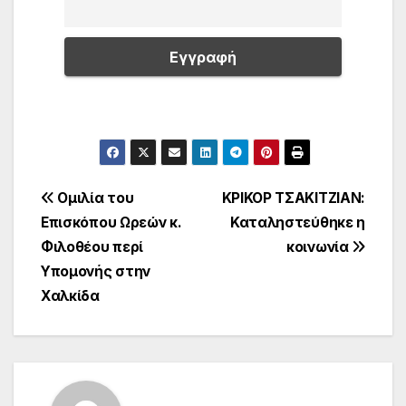
Πλοήγηση
Ομιλία του
ΚΡΙΚΟΡ ΤΣΑΚΙΤΖΙΑΝ:
Επισκόπου Ωρεών κ.
Καταληστεύθηκε η
άρθρων
Φιλοθέου περί
κοινωνία
Υπομονής στην
Χαλκίδα