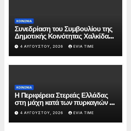
ΚΟΙΝΩΝΙΑ
Συνεδρίαση του Συμβουλίου της
Δημοτικής Κοινότητας Χαλκίδας
την 5 Αυγούστου
4 ΑΥΓΟΎΣΤΟΥ, 2026
EVIA TIME
ΚΟΙΝΩΝΙΑ
Η Περιφέρεια Στερεάς Ελλάδας
στη μάχη κατά των πυρκαγιών –
Δράσεις και στήριξη σε πέντε
4 ΑΥΓΟΎΣΤΟΥ, 2026
EVIA TIME
περιφερειακές ενότητες