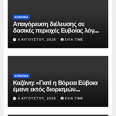
ΚΟΙΝΩΝΙΑ
Απαγόρευση διέλευσης σε
δασικές περιοχές Ευβοίας λόγω
πολύ υψηλού κινδύνου
4 ΑΥΓΟΎΣΤΟΥ, 2026
EVIA TIME
πυρκαγιάς
ΚΟΙΝΩΝΙΑ
Καζάνη: «Γιατί η Βόρεια Εύβοια
έμεινε εκτός διορισμών
δασκάλων;»
4 ΑΥΓΟΎΣΤΟΥ, 2026
EVIA TIME