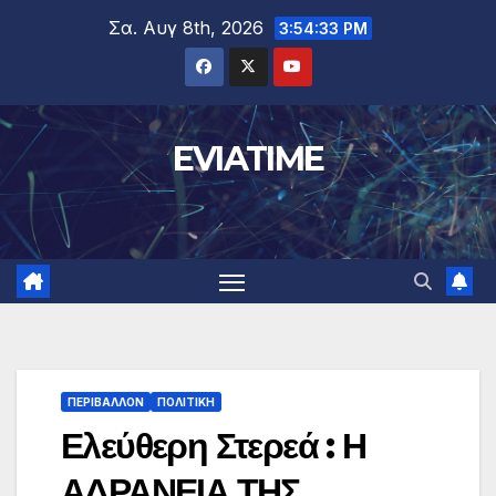
Μετάβαση
Σα. Αυγ 8th, 2026
3:54:34 PM
στο
περιεχόμενο
EVIATIME
ΠΕΡΙΒΑΛΛΟΝ
ΠΟΛΙΤΙΚΗ
Ελεύθερη Στερεά : Η
ΑΔΡΑΝΕΙΑ ΤΗΣ