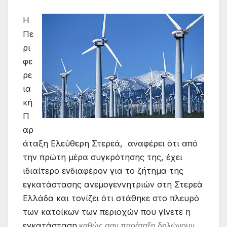
Η
Πε
ρι
φε
ρε
ια
κή
Π
αρ
άταξη Ελεύθερη Στερεά, αναφέρει ότι από
την πρώτη μέρα συγκρότησης της, έχει
ιδιαίτερο ενδιαφέρον για το ζήτημα της
εγκατάστασης ανεμογεννητριών στη Στερεά
Ελλάδα και τονίζει ότι στάθηκε στο πλευρό
των κατοίκων των περιοχών που γίνετε η
εγκατάσταση
καθώς σαν παράταξη δηλώνουν