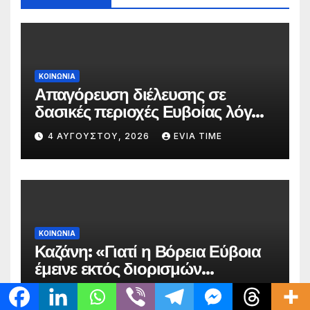
ΚΟΙΝΩΝΙΑ
Απαγόρευση διέλευσης σε
δασικές περιοχές Ευβοίας λόγω
πολύ υψηλού κινδύνου
4 ΑΥΓΟΎΣΤΟΥ, 2026
EVIA TIME
πυρκαγιάς
ΚΟΙΝΩΝΙΑ
Καζάνη: «Γιατί η Βόρεια Εύβοια
έμεινε εκτός διορισμών
δασκάλων;»
4 ΑΥΓΟΎΣΤΟΥ, 2026
EVIA TIME