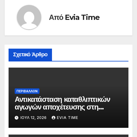
Από
Evia Time
Σχετικό Άρθρο
ΠΕΡΙΒΑΛΛΟΝ
Αντικατάσταση καταθλιπτικών
αγωγών αποχέτευσης στη
Χαλκίδα τον Αύγουστο
ΙΟΎΛ 12, 2026
EVIA TIME