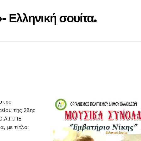
 Ελληνική σουίτα.
έατρο
τείου της 28ης
Ο.Α.Π.ΠΕ.
, με τίτλο: