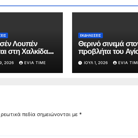
ΕΙΣ
ΕΚΔΗΛΩΣΕΙΣ
σέν Λουπέν
Θερινό σινεμά στο
ται στη Χαλκίδα
προβλήτα του Αγί
ιαδραστική
Νικολάου με δύο
9, 2026
EVIA TIME
ΙΟΎΛ 1, 2026
EVIA TIM
ρική παράσταση
οικογενειακές ταινί
ρεωτικά πεδία σημειώνονται με
*