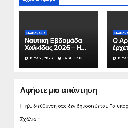
ΕΚΔΗΛΩΣΕΙΣ
ΕΚΔΗΛΩΣ
Ναυτική Εβδομάδα
Ο Αρ
Χαλκίδας 2026 – Η
έρχε
Χαλκίδα γιορτάζει
με δ
ΙΟΎΛ 9, 2026
EVIA TIME
ΙΟΎΛ 
θεατ
Αφήστε μια απάντηση
Η ηλ. διεύθυνση σας δεν δημοσιεύεται.
Τα υποχ
Σχόλιο
*