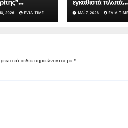
ρίτης”
εγκαθιστά πλωτά
ερώνει για την
προστατευτικά
10, 2026
EVIA TIME
ΜΆΙ 7, 2026
EVIA TIM
τασία
φράγματα στις
σωπικών
παραλίες του
μένων
ρεωτικά πεδία σημειώνονται με
*