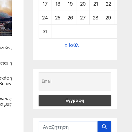
17
18
19
20
21
22
23
24
25
26
27
28
29
30
31
« Ιούλ
τών, 
ται η 
σκάφη 
eriev 
ρωπες 
ά μας 