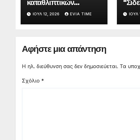
καταθλιπτικών
“Σιδε
αγωγών αποχέτευσης
ενημ
ΙΟΎΛ 12, 2026
EVIA TIME
ΙΟΎΛ 
στη Χαλκίδα τον
προσ
Αύγουστο
προ
δεδο
Αφήστε μια απάντηση
Η ηλ. διεύθυνση σας δεν δημοσιεύεται.
Τα υποχ
Σχόλιο
*