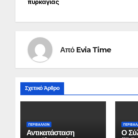
άρθρων
πυρκαγιάς
Από
Evia Time
Σχετικό Άρθρο
ΠΕΡΙΒΑΛΛΟΝ
ΠΕΡΙΒΑ
Αντικατάσταση
Ο Σύ