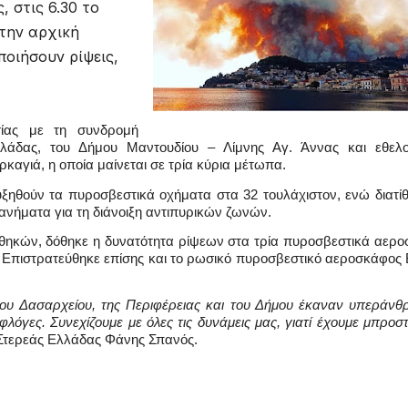
 στις 6.30 το
την αρχική
οιήσουν ρίψεις,
σίας με τη συνδρομή 
λάδας, του Δήμου Μαντουδίου – Λίμνης Αγ. Άννας και εθελον
αγιά, η οποία μαίνεται σε τρία κύρια μέτωπα.
θούν τα πυροσβεστικά οχήματα στα 32 τουλάχιστον, ενώ διατίθε
νήματα για τη διάνοιξη αντιπυρικών ζωνών.
θηκών, δόθηκε η δυνατότητα ρίψεων στα τρία πυροσβεστικά αερο
ή. Επιστρατεύθηκε επίσης και το ρωσικό πυροσβεστικό αεροσκάφος B
 του Δασαρχείου, της Περιφέρειας και του Δήμου έκαναν υπεράνθ
λόγες. Συνεχίζουμε με όλες τις δυνάμεις μας, γιατί έχουμε μπροστ
Στερεάς Ελλάδας Φάνης Σπανός.