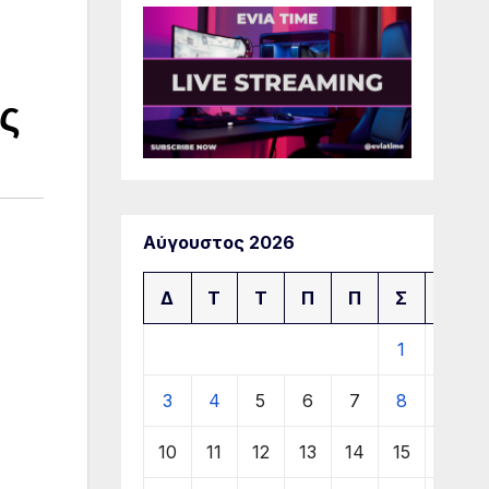
ς
Αύγουστος 2026
Δ
Τ
Τ
Π
Π
Σ
Κ
1
2
3
4
5
6
7
8
9
10
11
12
13
14
15
16