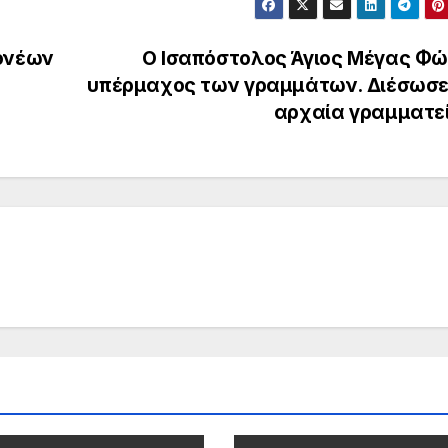
ονέων
Ο Iσαπόστολος Άγιος Μέγας Φώ
υπέρμαχος των γραμμάτων. Διέσωσε
αρχαία γραμματε