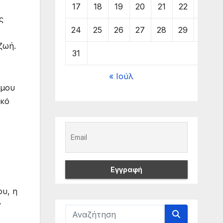
17
18
19
20
21
22
23
ς
24
25
26
27
28
29
30
ζωή.
31
« Ιούλ
ήμου
ικό
υ, η
ν