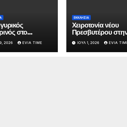
Α
ΕΚΚΛΗΣΙΑ
γυρικός
Χειροτονία νέου
ρινός στο
Πρεσβυτέρου στη
κλήσιο Αγίας
Ιεραρχία της Χαλκ
9, 2026
EVIA TIME
ΙΟΎΛ 1, 2026
EVIA TIM
ακής στα Κάμπια
ύων