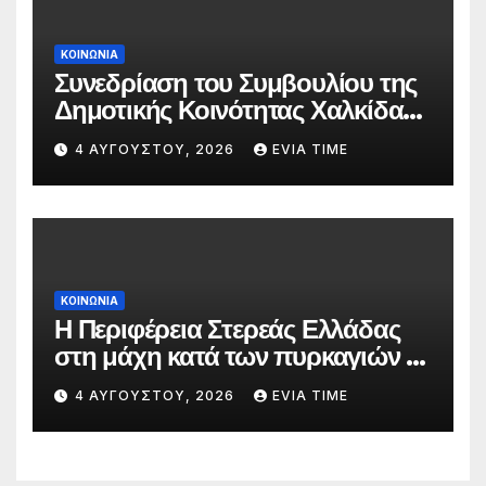
ΚΟΙΝΩΝΙΑ
Συνεδρίαση του Συμβουλίου της
Δημοτικής Κοινότητας Χαλκίδας
την 5 Αυγούστου
4 ΑΥΓΟΎΣΤΟΥ, 2026
EVIA TIME
ΚΟΙΝΩΝΙΑ
Η Περιφέρεια Στερεάς Ελλάδας
στη μάχη κατά των πυρκαγιών –
Δράσεις και στήριξη σε πέντε
4 ΑΥΓΟΎΣΤΟΥ, 2026
EVIA TIME
περιφερειακές ενότητες