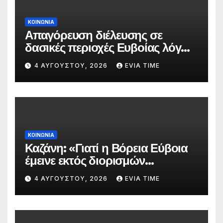
ΚΟΙΝΩΝΙΑ
Απαγόρευση διέλευσης σε
δασικές περιοχές Ευβοίας λόγω
πολύ υψηλού κινδύνου
4 ΑΥΓΟΎΣΤΟΥ, 2026
EVIA TIME
πυρκαγιάς
ΚΟΙΝΩΝΙΑ
Καζάνη: «Γιατί η Βόρεια Εύβοια
έμεινε εκτός διορισμών
δασκάλων;»
4 ΑΥΓΟΎΣΤΟΥ, 2026
EVIA TIME