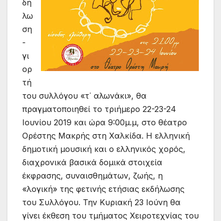
δή
λω
ση
-
γι
ορ
τή
του συλλόγου «τ΄ αλωνάκι», θα
πραγματοποιηθεί το τριήμερο 22-23-24
Ιουνίου 2019 και ώρα 9:00μ.μ, στο θέατρο
Ορέστης Μακρής στη Χαλκίδα. Η ελληνική
δημοτική μουσική και ο ελληνικός χορός,
διαχρονικά βασικά δομικά στοιχεία
έκφρασης, συναισθημάτων, ζωής, η
«λογική» της φετινής ετήσιας εκδήλωσης
του Συλλόγου. Την Κυριακή 23 Ιούνη θα
γίνει έκθεση του τμήματος Χειροτεχνίας του