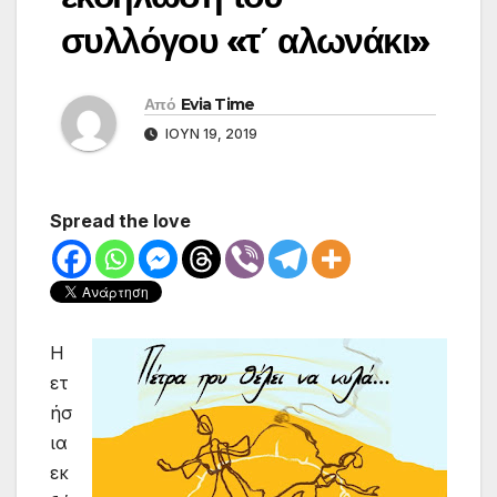
συλλόγου «τ΄ αλωνάκι»
Από
Evia Time
ΙΟΎΝ 19, 2019
Spread the love
Η
ετ
ήσ
ια
εκ