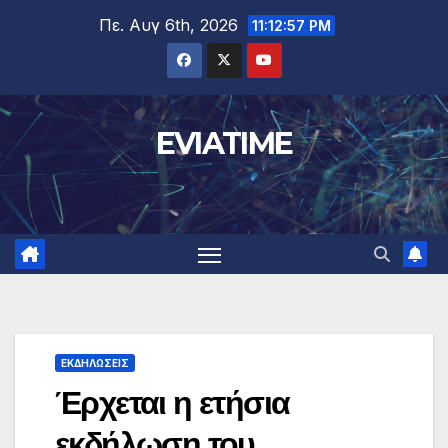
Μετάβαση
Πε. Αυγ 6th, 2026
11:12:58 PM
στο
περιεχόμενο
EVIATIME
ΕΚΔΗΛΩΣΕΙΣ
Έρχεται η ετήσια
εκδήλωση του