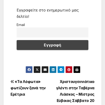
Εγγραφείτε στο ενημερωτικό μας
δελτίο!
Email
Πλοήγηση
«Τα Λόφωτα»
Χριστουγεννιάτικο
φωτίζουν ξανά την
γλέντι στην Ταβέρνα
άρθρων
Ερέτρια
Λιάσκος – Μίστρος
Εύβοιας Σάββατο 20