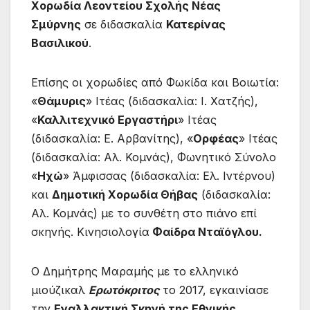
Χορωδία Λεοντείου Σχολής Νέας
Σμύρνης
σε διδασκαλία
Κατερίνας
Βασιλικού
.
Επίσης οι χορωδίες από Φωκίδα και Βοιωτία:
«
Θάμυρις
» Ιτέας (διδασκαλία: Ι. Χατζής),
«
Καλλιτεχνικό Εργαστήρι
» Ιτέας
(διδασκαλία: Ε. Αρβανίτης), «
Ορφέας
» Ιτέας
(διδασκαλία: Αλ. Κομνάς), Φωνητικό Σύνολο
«
Ηχώ
» Άμφισσας (διδασκαλία: Ελ. Ιντέρνου)
και
Δημοτική Χορωδία Θήβας
(διδασκαλία:
Αλ. Κομνάς) με το συνθέτη στο πιάνο επί
σκηνής. Κινησιολογία
Φαίδρα Νταϊόγλου.
Ο Δημήτρης Μαραμής με το ελληνικό
μιούζικαλ
Ερωτόκριτος
το 2017, εγκαινίασε
την
Εναλλακτική Σκηνή της Εθνικής