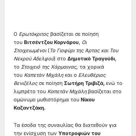
Ο
Ερωτόκριτος
βασίζεται σε ποίηση
του
Βιτσέντζου Κορνάρου
,
Οι
Στοιχειωμένοι
(
Το
Γιοφύρι της Άρτας και Του
Νεκρού Αδελφού
) στο
Δημοτικό Τραγούδι
,
το
Στοιχειό της Χάρμαινας,
τα χορικά
του
Καπετάν Μιχάλη
και ο
Ελευθέριος
Βενιζέλος
σε ποίηση
Σωτήρη Τριβιζά,
ενώ το
λιμπρέτο του
Καπετάν Μιχάλη
βασίζεται στο
ομώνυμο μυθιστόρημα του
Νίκου
Καζαντζάκη.
Τα έσοδα της συναυλίας θα διατεθούν για
την ενίσχυση των
Υποτροφιών του