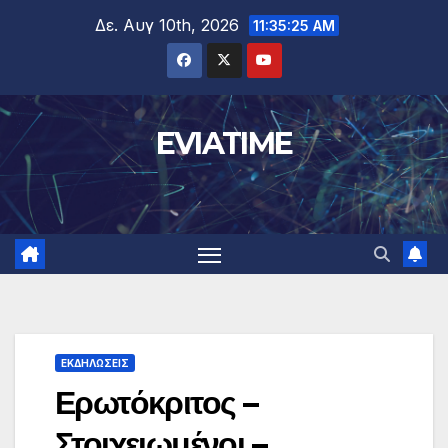
Μετάβαση
Δε. Αυγ 10th, 2026
11:35:26 AM
στο
περιεχόμενο
EVIATIME
ΕΚΔΗΛΩΣΕΙΣ
Ερωτόκριτος –
Στοιχειωμένοι –