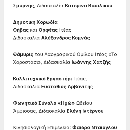
Σμύρνης
, Διδασκαλία
Κατερίνα Βασιλικού
Δημοτική Χορωδία
Θήβας
και
Ορφέας
Ιτέας,
Διδασκαλία
Αλέξανδρος Κομνάς
Θάμυρις
του Λαογραφικού Ομίλου Ιτέας «Το
Χοροστάσι», Διδασκαλία
Ιωάννης Χατζής
Καλλιτεχνικό Εργαστήρι
Ιτέας,
Διδασκαλία
Ευστάθιος Αρβανίτη
ς
Φωνητικό Σύνολο
«Ηχώ»
Ωδείου
Άμφισσας, Διδασκαλία
Ελένη Ιντέρνου
Κινησιολογική Επιμέλεια:
Φαίδρα Νταϊόγλου