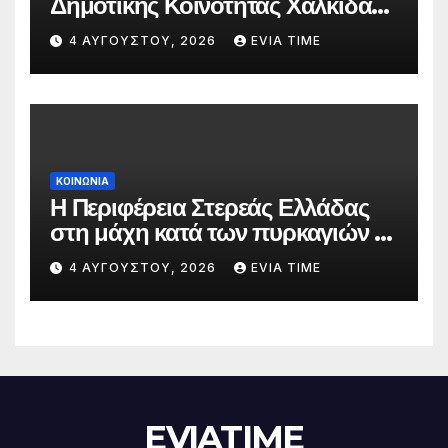
Δημοτικής Κοινότητας Χαλκίδας
την 5 Αυγούστου
4 ΑΥΓΟΎΣΤΟΥ, 2026
EVIA TIME
ΚΟΙΝΩΝΙΑ
Η Περιφέρεια Στερεάς Ελλάδας
στη μάχη κατά των πυρκαγιών –
Δράσεις και στήριξη σε πέντε
4 ΑΥΓΟΎΣΤΟΥ, 2026
EVIA TIME
περιφερειακές ενότητες
EVIATIME