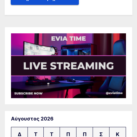
Αύγουστος 2026
Δ
Τ
Τ
Π
Π
Σ
Κ