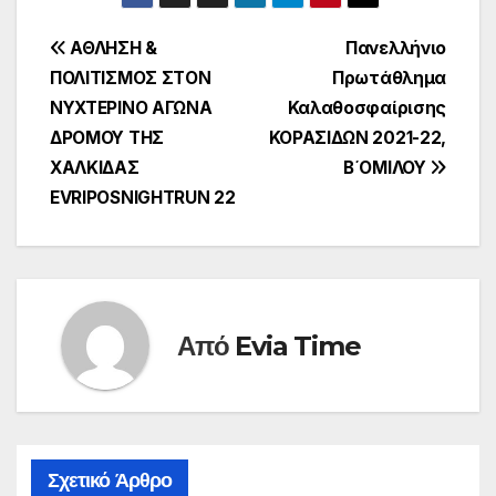
Πλοήγηση
ΑΘΛΗΣΗ &
Πανελλήνιο
ΠΟΛΙΤΙΣΜΟΣ ΣΤΟΝ
Πρωτάθλημα
άρθρων
ΝΥΧΤΕΡΙΝΟ ΑΓΩΝΑ
Καλαθοσφαίρισης
ΔΡΟΜΟΥ ΤΗΣ
ΚΟΡΑΣΙΔΩΝ 2021-22,
ΧΑΛΚΙΔΑΣ
Β΄ΟΜΙΛΟΥ
EVRIPOSNIGHTRUN 22
Από
Evia Time
Σχετικό Άρθρο