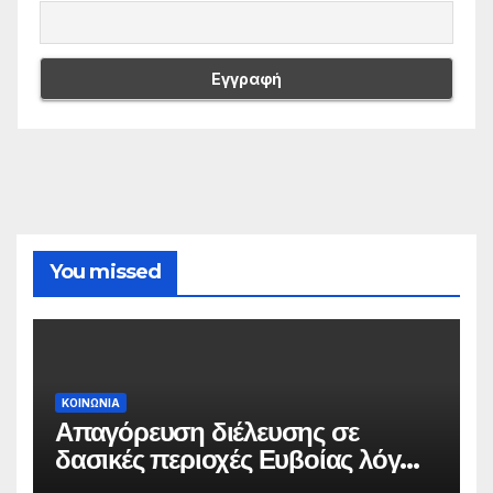
You missed
ΚΟΙΝΩΝΙΑ
Απαγόρευση διέλευσης σε
δασικές περιοχές Ευβοίας λόγω
πολύ υψηλού κινδύνου