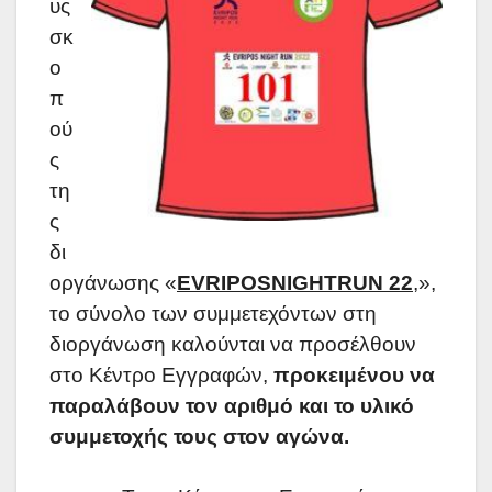
υς 
σκ
ο
π
ού
ς 
τη
ς 
δι
οργάνωσης «
EVRIPOSNIGHTRUN 22
,», 
το σύνολο των συμμετεχόντων στη 
διοργάνωση καλούνται να προσέλθουν 
στο Κέντρο Εγγραφών, 
προκειμένου να 
παραλάβουν τον αριθμό και το υλικό 
συμμετοχής τους στον αγώνα. 