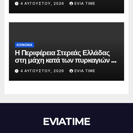
την 5 Αυγούστου
4 ΑΥΓΟΎΣΤΟΥ, 2026
EVIA TIME
ΚΟΙΝΩΝΙΑ
Η Περιφέρεια Στερεάς Ελλάδας
στη μάχη κατά των πυρκαγιών –
Δράσεις και στήριξη σε πέντε
4 ΑΥΓΟΎΣΤΟΥ, 2026
EVIA TIME
περιφερειακές ενότητες
EVIATIME