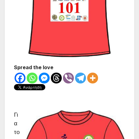
Spread the love
Γι
α 
το