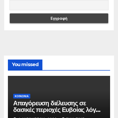
You missed
ΚΟΙΝΩΝΙΑ
Απαγόρευση διέλευσης σε
δασικές περιοχές Ευβοίας λόγω
πολύ υψηλού κινδύνου