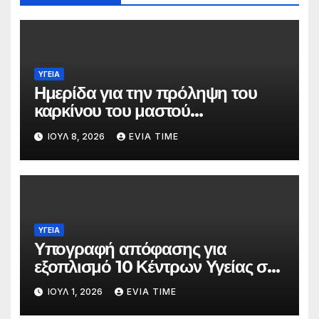
ΥΓΕΙΑ
Ημερίδα για την πρόληψη του
καρκίνου του μαστού
διοργανώνει ο Δήμος Χαλκιδέων
ΙΟΎΛ 8, 2026
EVIA TIME
ΥΓΕΙΑ
Υπογραφή απόφασης για
εξοπλισμό 10 Κέντρων Υγείας στη
Στερεά Ελλάδα
ΙΟΎΛ 1, 2026
EVIA TIME