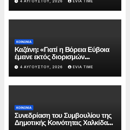
4 ΑΥΓΟΎΣΤΟΥ, 2026
EVIA TIME
πυρκαγιάς
ΚΟΙΝΩΝΙΑ
Καζάνη: «Γιατί η Βόρεια Εύβοια
έμεινε εκτός διορισμών
δασκάλων;»
4 ΑΥΓΟΎΣΤΟΥ, 2026
EVIA TIME
ΚΟΙΝΩΝΙΑ
Συνεδρίαση του Συμβουλίου της
Δημοτικής Κοινότητας Χαλκίδας
την 5 Αυγούστου