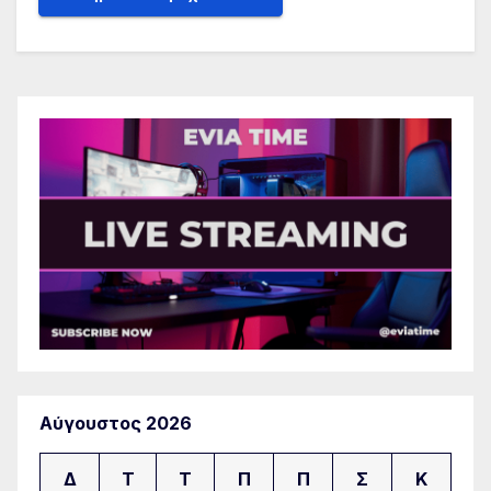
Αύγουστος 2026
Δ
Τ
Τ
Π
Π
Σ
Κ