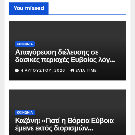
You missed
ΚΟΙΝΩΝΙΑ
Απαγόρευση διέλευσης σε
δασικές περιοχές Ευβοίας λόγω
πολύ υψηλού κινδύνου
4 ΑΥΓΟΎΣΤΟΥ, 2026
EVIA TIME
πυρκαγιάς
ΚΟΙΝΩΝΙΑ
Καζάνη: «Γιατί η Βόρεια Εύβοια
έμεινε εκτός διορισμών