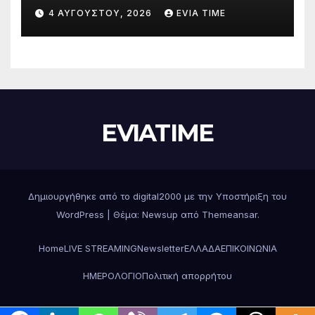
Δράσεις και στήριξη σε πέντε
4 ΑΥΓΟΎΣΤΟΥ, 2026
EVIA TIME
περιφερειακές ενότητες
EVIATIME
Δημιουργήθηκε από το digital2000 με την Υποστήριξη του
WordPress
|
Θέμα: Newsup από
Themeansar
.
Home
LIVE STREAMING
Newsletter
ΕΛΛΑΔΑ
ΕΠΙΚΟΙΝΩΝΙΑ
ΗΜΕΡΟΛΟΓΙΟ
Πολιτική απορρήτου