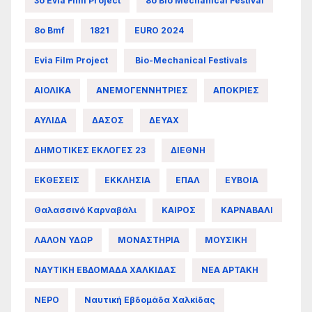
3ο Evia Film Project
8ο Bio Mechanical Festival
8ο Bmf
1821
EURO 2024
Evia Film Project
Bio-Mechanical Festivals
ΑΙΟΛΙΚΑ
ΑΝΕΜΟΓΕΝΝΗΤΡΙΕΣ
ΑΠΟΚΡΙΕΣ
ΑΥΛΙΔΑ
ΔΑΣΟΣ
ΔΕΥΑΧ
ΔΗΜΟΤΙΚΕΣ ΕΚΛΟΓΕΣ 23
ΔΙΕΘΝΗ
ΕΚΘΕΣΕΙΣ
ΕΚΚΛΗΣΙΑ
ΕΠΑΛ
ΕΥΒΟΙΑ
Θαλασσινό Καρναβάλι
ΚΑΙΡΟΣ
ΚΑΡΝΑΒΑΛΙ
ΛΑΛΟΝ ΥΔΩΡ
ΜΟΝΑΣΤΗΡΙΑ
ΜΟΥΣΙΚΗ
ΝΑΥΤΙΚΗ ΕΒΔΟΜΑΔΑ ΧΑΛΚΙΔΑΣ
ΝΕΑ ΑΡΤΑΚΗ
ΝΕΡΟ
Ναυτική Εβδομάδα Χαλκίδας