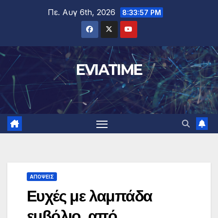
Μετάβαση
Πε. Αυγ 6th, 2026
8:33:58 PM
στο
περιεχόμενο
EVIATIME
ΑΠΟΨΕΙΣ
Ευχές με λαμπάδα
εμβόλιο, από