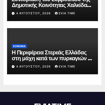
Δημοτικής Κοινότητας Χαλκίδας
την 5 Αυγούστου
4 ΑΥΓΟΎΣΤΟΥ, 2026
EVIA TIME
ΚΟΙΝΩΝΙΑ
Η Περιφέρεια Στερεάς Ελλάδας
στη μάχη κατά των πυρκαγιών –
Δράσεις και στήριξη σε πέντε
4 ΑΥΓΟΎΣΤΟΥ, 2026
EVIA TIME
περιφερειακές ενότητες