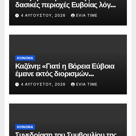
δασικές περιοχές Ευβοίας λόγω
πολύ υψηλού κινδύνου
4 ΑΥΓΟΎΣΤΟΥ, 2026
EVIA TIME
πυρκαγιάς
ΚΟΙΝΩΝΙΑ
Καζάνη: «Γιατί η Βόρεια Εύβοια
έμεινε εκτός διορισμών
δασκάλων;»
4 ΑΥΓΟΎΣΤΟΥ, 2026
EVIA TIME
ΚΟΙΝΩΝΙΑ
Συνεδρίαση του Συμβουλίου της