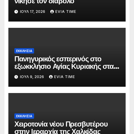
νίκησε τον διάβολο
ΙΟΎΛ 17, 2026
EVIA TIME
ΕΚΚΛΗΣΙΑ
Πανηγυρικός εσπερινός στο
εξωκκλήσιο Αγίας Κυριακής στα
Κάμπια Διρφύων
ΙΟΎΛ 9, 2026
EVIA TIME
ΕΚΚΛΗΣΙΑ
Χειροτονία νέου Πρεσβυτέρου
στην Ιεραρχία της Χαλκίδας