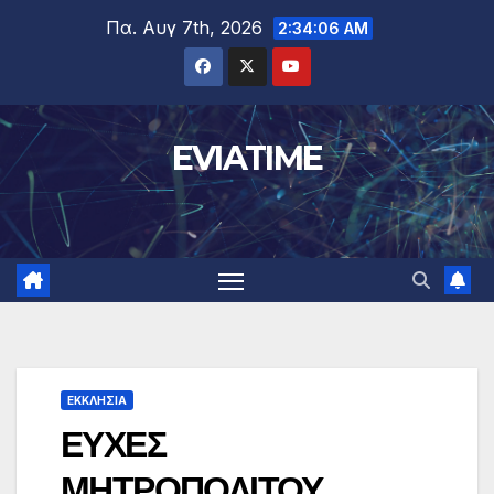
Μετάβαση
Πα. Αυγ 7th, 2026
2:34:06 AM
στο
περιεχόμενο
EVIATIME
ΕΚΚΛΗΣΙΑ
ΕΥΧΕΣ
ΜΗΤΡΟΠΟΛΙΤΟΥ