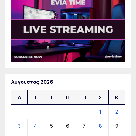
Αύγουστος 2026
Δ
Τ
Τ
Π
Π
Σ
Κ
1
2
3
4
5
6
7
8
9