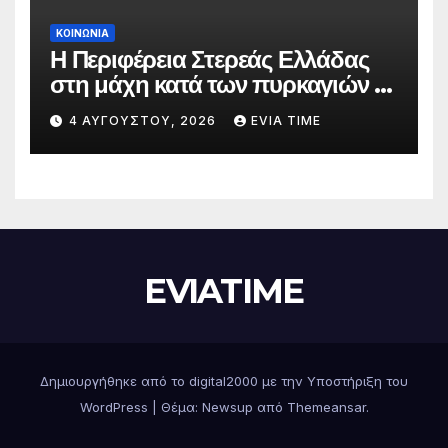
ΚΟΙΝΩΝΙΑ
Η Περιφέρεια Στερεάς Ελλάδας
στη μάχη κατά των πυρκαγιών –
Δράσεις και στήριξη σε πέντε
4 ΑΥΓΟΎΣΤΟΥ, 2026
EVIA TIME
περιφερειακές ενότητες
EVIATIME
Δημιουργήθηκε από το digital2000 με την Υποστήριξη του
WordPress
|
Θέμα: Newsup από
Themeansar
.