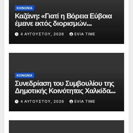
ΚΟΙΝΩΝΙΑ
Καζάνη: «Γιατί η Βόρεια Εύβοια
έμεινε εκτός διορισμών
δασκάλων;»
4 ΑΥΓΟΎΣΤΟΥ, 2026
EVIA TIME
ΚΟΙΝΩΝΙΑ
Συνεδρίαση του Συμβουλίου της
Δημοτικής Κοινότητας Χαλκίδας
την 5 Αυγούστου
4 ΑΥΓΟΎΣΤΟΥ, 2026
EVIA TIME