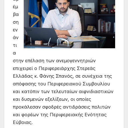
έμ
βα
ση
εν
άν
τι
α
στην επέλαση των ανεμογεννητριών
επιχειρεί ο Περιφερειάρχης Στερεάς
Ελλάδας κ. Φάνης Σπανός, σε συνέχεια της
απόφασης του Περιφερειακού Συμβουλίου
και κατόπιν των τελευταίων αιφνιδιαστικών
και δυσμενών εξελίξεων, οι οποίες
προκάλεσαν σφοδρές αντιδράσεις πολιτών
και φορέων της Περιφερειακής Ενότητας
Εύβοιας.