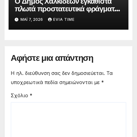
Ο Δήμος Χαλκιδέων εγκαθιστά
πλωτά προστατευτικά φράγματα
στις παραλίες του
ΜΆΙ 7, 2026
EVIA TIME
Αφήστε μια απάντηση
Η ηλ. διεύθυνση σας δεν δημοσιεύεται.
Τα
υποχρεωτικά πεδία σημειώνονται με
*
Σχόλιο
*