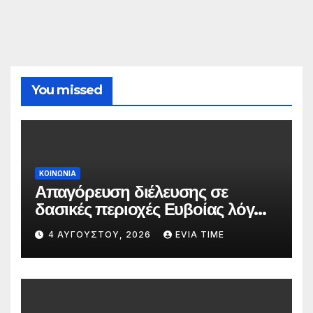
You missed
ΚΟΙΝΩΝΙΑ
Απαγόρευση διέλευσης σε
δασικές περιοχές Ευβοίας λόγω
πολύ υψηλού κινδύνου
4 ΑΥΓΟΎΣΤΟΥ, 2026
EVIA TIME
πυρκαγιάς