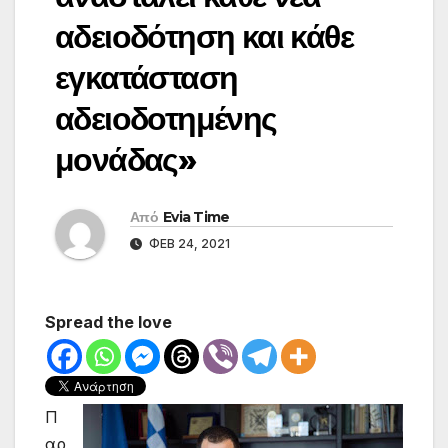
αδειοδότηση και κάθε
εγκατάσταση
αδειοδοτημένης
μονάδας»
Από
Evia Time
ΦΕΒ 24, 2021
Spread the love
Π
αρ