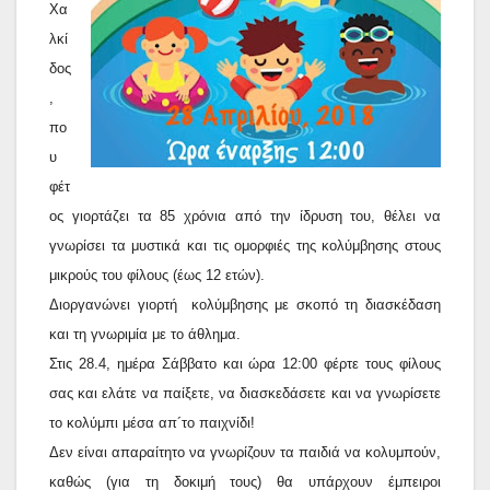
Χα
λκί
δος
,
πο
υ
φέτ
ος γιορτάζει τα 85 χρόνια από την ίδρυση του, θέλει να
γνωρίσει τα μυστικά και τις ομορφιές της κολύμβησης στους
μικρούς του φίλους (έως 12 ετών).
Διοργανώνει γιορτή κολύμβησης με σκοπό τη διασκέδαση
και τη γνωριμία με το άθλημα.
Στις 28.4, ημέρα Σάββατο και ώρα 12:00 φέρτε τους φίλους
σας και ελάτε να παίξετε, να διασκεδάσετε και να γνωρίσετε
το κολύμπι μέσα απ´το παιχνίδι!
Δεν είναι απαραίτητο να γνωρίζουν τα παιδιά να κολυμπούν,
καθώς (για τη δοκιμή τους) θα υπάρχουν έμπειροι