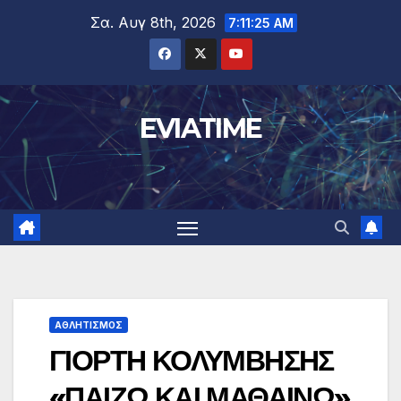
Μετάβαση
Σα. Αυγ 8th, 2026
7:11:25 AM
στο
περιεχόμενο
EVIATIME
ΑΘΛΗΤΙΣΜΟΣ
ΓΙΟΡΤΗ ΚΟΛΥΜΒΗΣΗΣ
«ΠΑΙΖΩ ΚΑΙ ΜΑΘΑΙΝΩ»