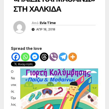
ΣΤΗ ΧΑΛΚΙΔΑ
Από
Evia Time
ΑΠΡ 18, 2018
Spread the love
Ο
Να
υτικ
ός
Όμι
λος