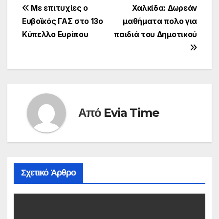
Πλοήγηση
Με επιτυχίες ο
Χαλκίδα: Δωρεάν
Ευβοϊκός ΓΑΣ στο 13ο
μαθήματα πολο για
άρθρων
Κύπελλο Ευρίπου
παιδιά του Δημοτικού
Από
Evia Time
Σχετικό Άρθρο