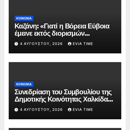
ΚΟΙΝΩΝΙΑ
Καζάνη: «Γιατί η Βόρεια Εύβοια
έμεινε εκτός διορισμών
δασκάλων;»
4 ΑΥΓΟΎΣΤΟΥ, 2026
EVIA TIME
ΚΟΙΝΩΝΙΑ
Συνεδρίαση του Συμβουλίου της
Δημοτικής Κοινότητας Χαλκίδας
την 5 Αυγούστου
4 ΑΥΓΟΎΣΤΟΥ, 2026
EVIA TIME