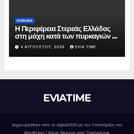
ΚΟΙΝΩΝΙΑ
Η Περιφέρεια Στερεάς Ελλάδας
στη μάχη κατά των πυρκαγιών –
Δράσεις και στήριξη σε πέντε
4 ΑΥΓΟΎΣΤΟΥ, 2026
EVIA TIME
περιφερειακές ενότητες
EVIATIME
Δημιουργήθηκε από το digital2000 με την Υποστήριξη του
WordPress
|
Θέμα: Newsup από
Themeansar
.