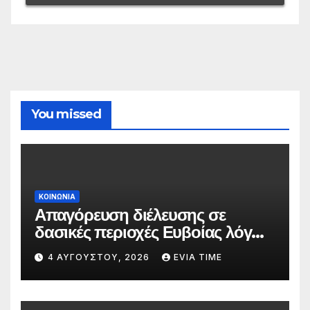
You missed
ΚΟΙΝΩΝΙΑ
Απαγόρευση διέλευσης σε
δασικές περιοχές Ευβοίας λόγω
πολύ υψηλού κινδύνου
4 ΑΥΓΟΎΣΤΟΥ, 2026
EVIA TIME
πυρκαγιάς