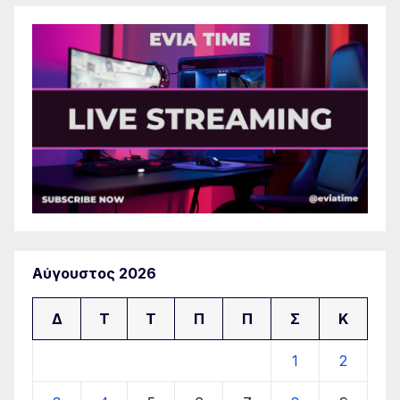
Αύγουστος 2026
Δ
Τ
Τ
Π
Π
Σ
Κ
1
2