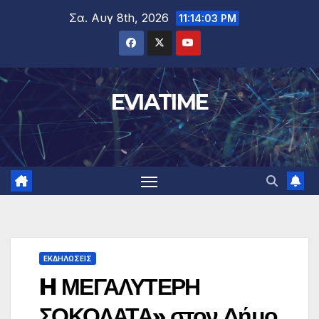
Μετάβαση
Σα. Αυγ 8th, 2026
11:14:03 PM
στο
περιεχόμενο
EVIATIME
ΕΚΔΗΛΩΣΕΙΣ
H ΜΕΓΑΛΥΤΕΡΗ
ΣΟΚΟΛΑΤΑ» στον Δήμο