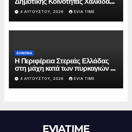
Δημοτικής Κοινότητας Χαλκίδας
την 5 Αυγούστου
4 ΑΥΓΟΎΣΤΟΥ, 2026
EVIA TIME
ΚΟΙΝΩΝΙΑ
Η Περιφέρεια Στερεάς Ελλάδας
στη μάχη κατά των πυρκαγιών –
Δράσεις και στήριξη σε πέντε
4 ΑΥΓΟΎΣΤΟΥ, 2026
EVIA TIME
περιφερειακές ενότητες
EVIATIME