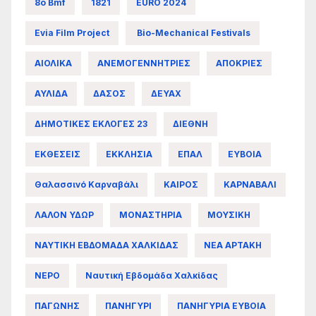
8ο Bmf
1821
EURO 2024
Evia Film Project
Bio-Mechanical Festivals
ΑΙΟΛΙΚΑ
ΑΝΕΜΟΓΕΝΝΗΤΡΙΕΣ
ΑΠΟΚΡΙΕΣ
ΑΥΛΙΔΑ
ΔΑΣΟΣ
ΔΕΥΑΧ
ΔΗΜΟΤΙΚΕΣ ΕΚΛΟΓΕΣ 23
ΔΙΕΘΝΗ
ΕΚΘΕΣΕΙΣ
ΕΚΚΛΗΣΙΑ
ΕΠΑΛ
ΕΥΒΟΙΑ
Θαλασσινό Καρναβάλι
ΚΑΙΡΟΣ
ΚΑΡΝΑΒΑΛΙ
ΛΑΛΟΝ ΥΔΩΡ
ΜΟΝΑΣΤΗΡΙΑ
ΜΟΥΣΙΚΗ
ΝΑΥΤΙΚΗ ΕΒΔΟΜΑΔΑ ΧΑΛΚΙΔΑΣ
ΝΕΑ ΑΡΤΑΚΗ
ΝΕΡΟ
Ναυτική Εβδομάδα Χαλκίδας
ΠΑΓΩΝΗΣ
ΠΑΝΗΓΥΡΙ
ΠΑΝΗΓΥΡΙΑ ΕΥΒΟΙΑ