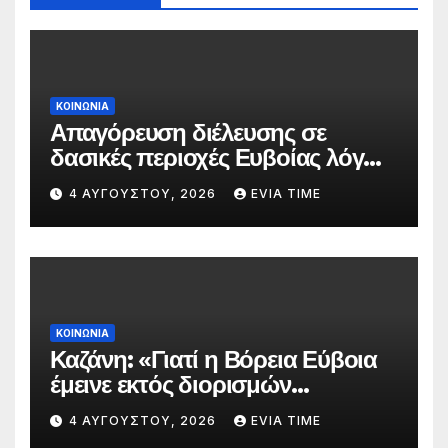
ΚΟΙΝΩΝΙΑ
Απαγόρευση διέλευσης σε
δασικές περιοχές Ευβοίας λόγω
πολύ υψηλού κινδύνου
4 ΑΥΓΟΎΣΤΟΥ, 2026
EVIA TIME
πυρκαγιάς
ΚΟΙΝΩΝΙΑ
Καζάνη: «Γιατί η Βόρεια Εύβοια
έμεινε εκτός διορισμών
δασκάλων;»
4 ΑΥΓΟΎΣΤΟΥ, 2026
EVIA TIME