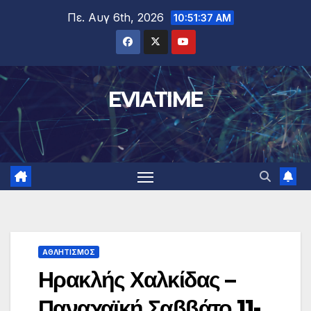
Μετάβαση
Πε. Αυγ 6th, 2026
10:51:38 AM
στο
περιεχόμενο
EVIATIME
ΑΘΛΗΤΙΣΜΟΣ
Ηρακλής Χαλκίδας –
Παναχαϊκή Σαββάτο 11-