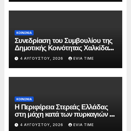
ΚΟΙΝΩΝΙΑ
Συνεδρίαση του Συμβουλίου της
Δημοτικής Κοινότητας Χαλκίδας
την 5 Αυγούστου
4 ΑΥΓΟΎΣΤΟΥ, 2026
EVIA TIME
ΚΟΙΝΩΝΙΑ
Η Περιφέρεια Στερεάς Ελλάδας
στη μάχη κατά των πυρκαγιών –
Δράσεις και στήριξη σε πέντε
4 ΑΥΓΟΎΣΤΟΥ, 2026
EVIA TIME
περιφερειακές ενότητες