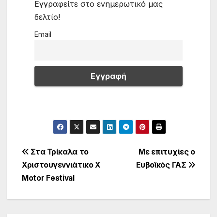
Εγγραφείτε στο ενημερωτικό μας
δελτίο!
Email
Πλοήγηση
Στα Τρίκαλα το
Με επιτυχίες ο
Χριστουγεννιάτικο Χ
Ευβοϊκός ΓΑΣ
άρθρων
Μotor Festival