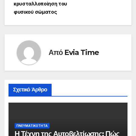
άρθρων
κρυσταλλοποίηση του
φυσικού σώματος
Από
Evia Time
Σχετικό Άρθρο
ΠΝΕΥΜΑΤΙΚΌΤΗΤΑ
Η Τέχνη της Αυτοβελτίωσης: Πώς