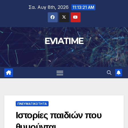
Μετάβαση
Σα. Αυγ 8th, 2026
11:13:21 AM
στο
περιεχόμενο
EVIATIME
ΠΝΕΥΜΑΤΙΚΌΤΗΤΑ
Ιστορίες παιδιών που
θυμούνται