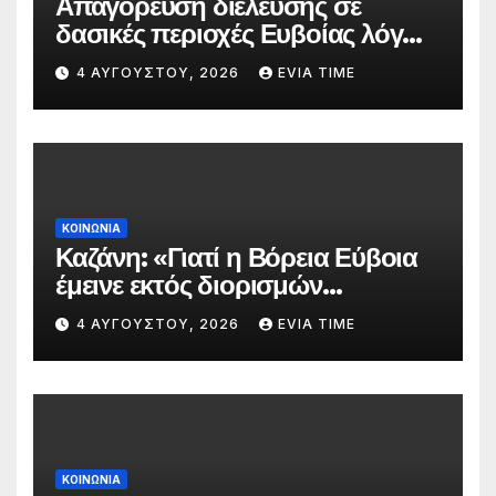
Απαγόρευση διέλευσης σε
δασικές περιοχές Ευβοίας λόγω
πολύ υψηλού κινδύνου
4 ΑΥΓΟΎΣΤΟΥ, 2026
EVIA TIME
πυρκαγιάς
ΚΟΙΝΩΝΙΑ
Καζάνη: «Γιατί η Βόρεια Εύβοια
έμεινε εκτός διορισμών
δασκάλων;»
4 ΑΥΓΟΎΣΤΟΥ, 2026
EVIA TIME
ΚΟΙΝΩΝΙΑ