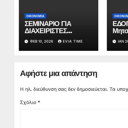
ΟΙΚΟΝΟΜΙΑ
ΟΙΚΟΝΟ
ΣΕΜΙΝΑΡΙΟ ΓΙΑ
ΕΔΟΠ
ΔΙΑΧΕΙΡΙΣΤΕΣ
Μητσ
ΚΑΤΑΛΥΜΑΤΩΝ ΤΟΥΡΙ
για τ
ΦΕΒ 10, 2026
EVIA TIME
ΙΑΝ 2
ΣΤΙΚΗΣ ΚΑΙ
συμφ
ΒΡΑΧΥΧΡΟΝΙΑΣ
Merc
ΜΙΣΘΩΣΗΣ ΣΤΗ
ελλη
ΧΑΛΚΙΔΑ
Αφήστε μια απάντηση
Η ηλ. διεύθυνση σας δεν δημοσιεύεται.
Τα υποχ
Σχόλιο
*