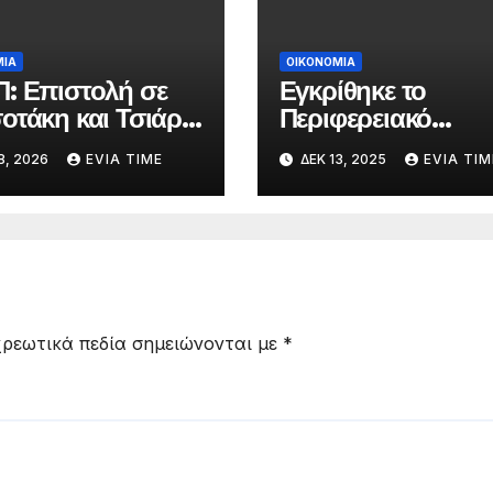
ΜΙΑ
ΟΙΚΟΝΟΜΙΑ
: Επιστολή σε
Εγκρίθηκε το
οτάκη και Τσιάρα
Περιφερειακό
ις επιπτώσεις της
Πρόγραμμα
8, 2026
EVIA TIME
ΔΕΚ 13, 2025
EVIA TIM
ωνίας ΕΕ-
Ανάπτυξης 2026-
osur στην
2030 με 275.000
νική πτηνοτροφία
€ για νέα έργα και
δράσεις
ρεωτικά πεδία σημειώνονται με
*