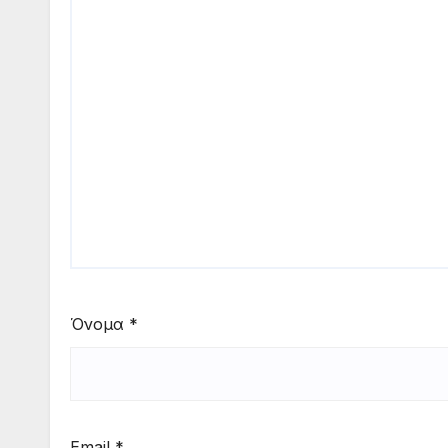
Όνομα
*
Email
*