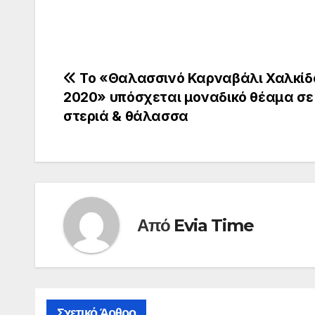
Πλοήγηση
Το «Θαλασσινό Καρναβάλι Χαλκίδ
2020» υπόσχεται μοναδικό θέαμα σε
άρθρων
στεριά & θάλασσα
Από
Evia Time
Σχετικό Άρθρο