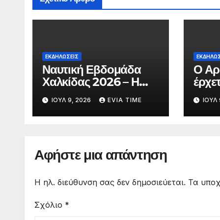
ΕΚΔΗΛΩΣΕΙΣ
ΕΚΔΗΛΩΣ
Ναυτική Εβδομάδα
Ο Αρ
Χαλκίδας 2026 – Η
έρχε
Χαλκίδα γιορτάζει
με δ
ΙΟΎΛ 9, 2026
EVIA TIME
ΙΟΎΛ 
θεατ
Αφήστε μια απάντηση
Η ηλ. διεύθυνση σας δεν δημοσιεύεται.
Τα υποχ
Σχόλιο
*