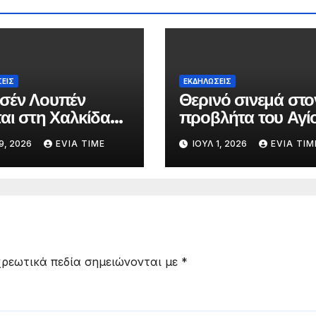
ΕΙΣ
ΕΚΔΗΛΩΣΕΙΣ
σέν Λουπέν
Θερινό σινεμά στο
ται στη Χαλκίδα
προβλήτα του Αγί
ιαδραστική
Νικολάου με δύο
9, 2026
EVIA TIME
ΙΟΎΛ 1, 2026
EVIA TIM
ρική παράσταση
οικογενειακές ταινί
ρεωτικά πεδία σημειώνονται με
*