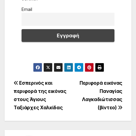
Email
Πλοήγηση
Εσπερινός και
Περιφορά εικόνας
περιφορά της εικόνας
Παναγίας
άρθρων
στους Άγιους
Λαγκαδιώτισσας
Ταξιάρχες Χαλκίδας
(βίντεο)