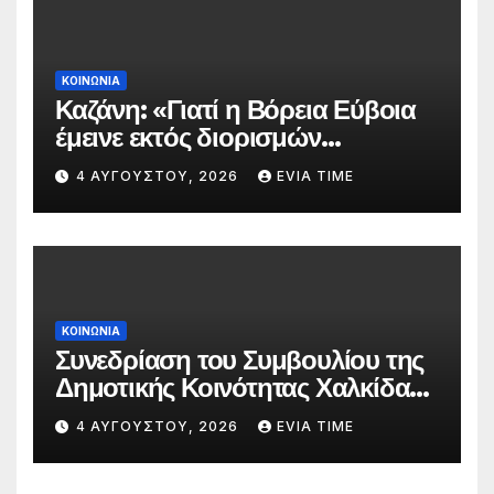
ΚΟΙΝΩΝΙΑ
Καζάνη: «Γιατί η Βόρεια Εύβοια
έμεινε εκτός διορισμών
δασκάλων;»
4 ΑΥΓΟΎΣΤΟΥ, 2026
EVIA TIME
ΚΟΙΝΩΝΙΑ
Συνεδρίαση του Συμβουλίου της
Δημοτικής Κοινότητας Χαλκίδας
την 5 Αυγούστου
4 ΑΥΓΟΎΣΤΟΥ, 2026
EVIA TIME