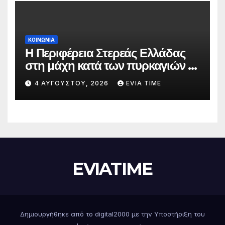
ΚΟΙΝΩΝΙΑ
Η Περιφέρεια Στερεάς Ελλάδας
στη μάχη κατά των πυρκαγιών –
Δράσεις και στήριξη σε πέντε
4 ΑΥΓΟΎΣΤΟΥ, 2026
EVIA TIME
περιφερειακές ενότητες
EVIATIME
Δημιουργήθηκε από το digital2000 με την Υποστήριξη του