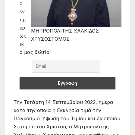
ο
εν
ημ
ερ
ΜΗΤΡΟΠΟΛΙΤΗΣ ΧΑΛΚΙΔΟΣ
ωτ
ΧΡΥΣΟΣΤΟΜΟΣ
ικ
ό μας δελτίο!
Την Τετάρτη 14 Σεπτεμβρίου 2022, ημέρα
κατά την οποία η Εκκλησία τιμά την
Παγκόσμιο Ύψωση του Τιμίου και Ζωοποιού
Σταυρού του Χριστού, ο Μητροπολίτης
Χαλκίδος κ. Χρυσόστομος, επισκέφθηκε την