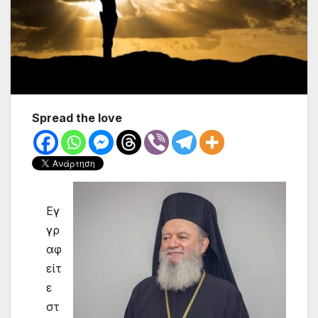
Spread the love
Εγ
γρ
αφ
είτ
ε
στ