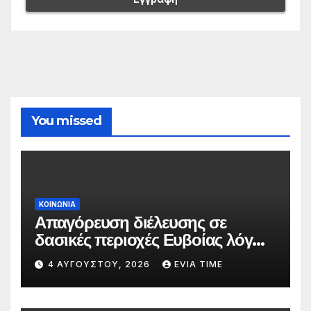
You missed
ΚΟΙΝΩΝΙΑ
Απαγόρευση διέλευσης σε
δασικές περιοχές Ευβοίας λόγω
πολύ υψηλού κινδύνου
4 ΑΥΓΟΎΣΤΟΥ, 2026
EVIA TIME
πυρκαγιάς