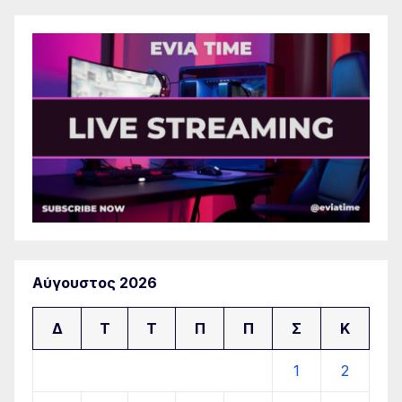
Αύγουστος 2026
Δ
Τ
Τ
Π
Π
Σ
Κ
1
2