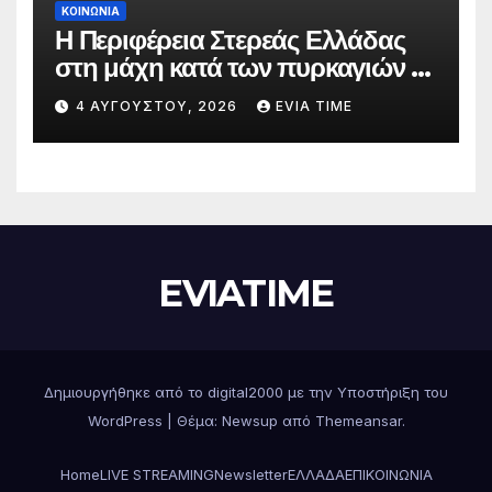
ΚΟΙΝΩΝΙΑ
Η Περιφέρεια Στερεάς Ελλάδας
στη μάχη κατά των πυρκαγιών –
Δράσεις και στήριξη σε πέντε
4 ΑΥΓΟΎΣΤΟΥ, 2026
EVIA TIME
περιφερειακές ενότητες
EVIATIME
Δημιουργήθηκε από το digital2000 με την Υποστήριξη του
WordPress
|
Θέμα: Newsup από
Themeansar
.
Home
LIVE STREAMING
Newsletter
ΕΛΛΑΔΑ
ΕΠΙΚΟΙΝΩΝΙΑ