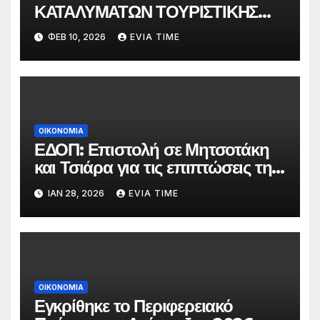
ΚΑΤΑΛΥΜΑΤΩΝ ΤΟΥΡΙΣΤΙΚΗΣ
ΚΑΙ ΒΡΑΧΥΧΡΟΝΙΑΣ ΜΙΣΘΩΣΗΣ
ΦΕΒ 10, 2026
EVIA TIME
ΣΤΗ ΧΑΛΚΙΔΑ
ΟΙΚΟΝΟΜΙΑ
ΕΔΟΠ: Επιστολή σε Μητσοτάκη
και Τσιάρα για τις επιπτώσεις της
συμφωνίας ΕΕ-Mercosur στην
ΙΑΝ 28, 2026
EVIA TIME
ελληνική πτηνοτροφία
ΟΙΚΟΝΟΜΙΑ
Εγκρίθηκε το Περιφερειακό