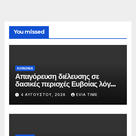
You missed
ΚΟΙΝΩΝΙΑ
Απαγόρευση διέλευσης σε
δασικές περιοχές Ευβοίας λόγω
πολύ υψηλού κινδύνου
4 ΑΥΓΟΎΣΤΟΥ, 2026
EVIA TIME
πυρκαγιάς