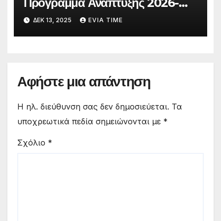
Πρόγραμμα Ανάπτυξης 2026-
2030 με 275.000.000 € για νέα
ΔΕΚ 13, 2025
EVIA TIME
έργα και δράσεις
Αφήστε μια απάντηση
Η ηλ. διεύθυνση σας δεν δημοσιεύεται.
Τα
υποχρεωτικά πεδία σημειώνονται με
*
Σχόλιο
*