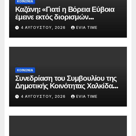
ΚΟΙΝΩΝΙΑ
Καζάνη: «Γιατί η Βόρεια Εύβοια
έμεινε εκτός διορισμών
δασκάλων;»
4 ΑΥΓΟΎΣΤΟΥ, 2026
EVIA TIME
ΚΟΙΝΩΝΙΑ
Συνεδρίαση του Συμβουλίου της
Δημοτικής Κοινότητας Χαλκίδας
την 5 Αυγούστου
4 ΑΥΓΟΎΣΤΟΥ, 2026
EVIA TIME