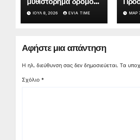
μυθιστόρημα δρόμου
Πρόσ
της Στεφανίας
μαθη
ΙΟΎΛ 8, 2026
EVIA TIME
ΜΑΡ 7
Ρουλάκη «Το Βανάκι»
Λυκε
για 
σκην
Αφήστε μια απάντηση
Η ηλ. διεύθυνση σας δεν δημοσιεύεται.
Τα υποχ
Σχόλιο
*