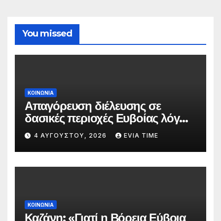
You missed
ΚΟΙΝΩΝΙΑ
Απαγόρευση διέλευσης σε
δασικές περιοχές Ευβοίας λόγω
πολύ υψηλού κινδύνου
4 ΑΥΓΟΎΣΤΟΥ, 2026
EVIA TIME
πυρκαγιάς
ΚΟΙΝΩΝΙΑ
Καζάνη: «Γιατί η Βόρεια Εύβοια