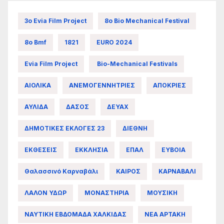
3ο Evia Film Project
8ο Bio Mechanical Festival
8ο Bmf
1821
EURO 2024
Evia Film Project
Bio-Mechanical Festivals
ΑΙΟΛΙΚΑ
ΑΝΕΜΟΓΕΝΝΗΤΡΙΕΣ
ΑΠΟΚΡΙΕΣ
ΑΥΛΙΔΑ
ΔΑΣΟΣ
ΔΕΥΑΧ
ΔΗΜΟΤΙΚΕΣ ΕΚΛΟΓΕΣ 23
ΔΙΕΘΝΗ
ΕΚΘΕΣΕΙΣ
ΕΚΚΛΗΣΙΑ
ΕΠΑΛ
ΕΥΒΟΙΑ
Θαλασσινό Καρναβάλι
ΚΑΙΡΟΣ
ΚΑΡΝΑΒΑΛΙ
ΛΑΛΟΝ ΥΔΩΡ
ΜΟΝΑΣΤΗΡΙΑ
ΜΟΥΣΙΚΗ
ΝΑΥΤΙΚΗ ΕΒΔΟΜΑΔΑ ΧΑΛΚΙΔΑΣ
ΝΕΑ ΑΡΤΑΚΗ