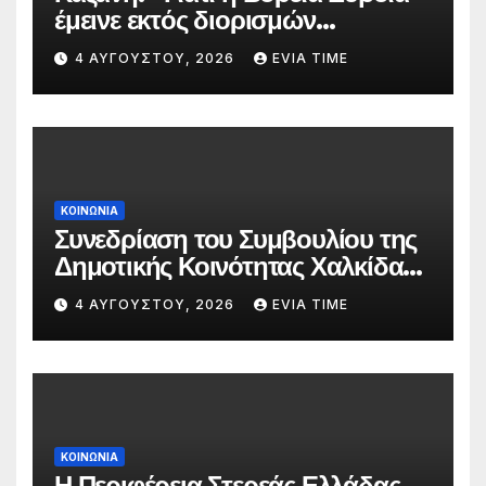
έμεινε εκτός διορισμών
δασκάλων;»
4 ΑΥΓΟΎΣΤΟΥ, 2026
EVIA TIME
ΚΟΙΝΩΝΙΑ
Συνεδρίαση του Συμβουλίου της
Δημοτικής Κοινότητας Χαλκίδας
την 5 Αυγούστου
4 ΑΥΓΟΎΣΤΟΥ, 2026
EVIA TIME
ΚΟΙΝΩΝΙΑ
Η Περιφέρεια Στερεάς Ελλάδας