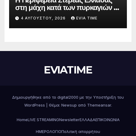
στη μάχη κατά των πυρκαγιών –
Δράσεις και στήριξη σε πέντε
4 ΑΥΓΟΎΣΤΟΥ, 2026
EVIA TIME
περιφερειακές ενότητες
EVIATIME
Δημιουργήθηκε από το digital2000 με την Υποστήριξη του
WordPress
|
Θέμα: Newsup από
Themeansar
.
Home
LIVE STREAMING
Newsletter
ΕΛΛΑΔΑ
ΕΠΙΚΟΙΝΩΝΙΑ
ΗΜΕΡΟΛΟΓΙΟ
Πολιτική απορρήτου