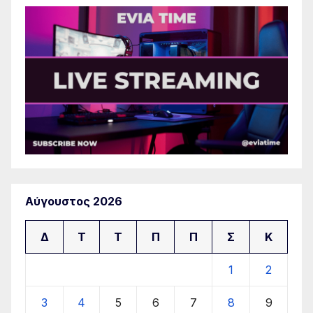
Αύγουστος 2026
Δ
Τ
Τ
Π
Π
Σ
Κ
1
2
3
4
5
6
7
8
9