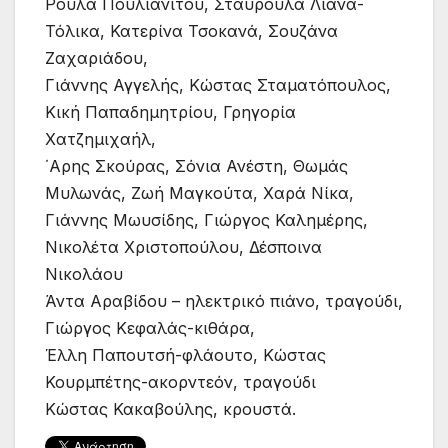
Ρούλα Πουλιανίτου, Σταυρούλα Λιάνα-
Τόλικα, Κατερίνα Τσοκανά, Σουζάνα
Ζαχαριάδου,
Γιάννης Αγγελής, Κώστας Σταματόπουλος,
Κική Παπαδημητρίου, Γρηγορία
Χατζημιχαήλ,
΄Αρης Σκούρας, Σόνια Ανέστη, Θωμάς
Μυλωνάς, Ζωή Μαγκούτα, Χαρά Νίκα,
Γιάννης Μωυσίδης, Γιώργος Καλημέρης,
Νικολέτα Χριστοπούλου, Δέσποινα
Νικολάου
Άντα Αραβίδου – ηλεκτρικό πιάνο, τραγούδι,
Γιώργος Κεφαλάς-κιθάρα,
Έλλη Παπουτσή-φλάουτο, Κώστας
Κουρμπέτης-ακορντεόν, τραγούδι
Κώστας Κακαβούλης, κρουστά.