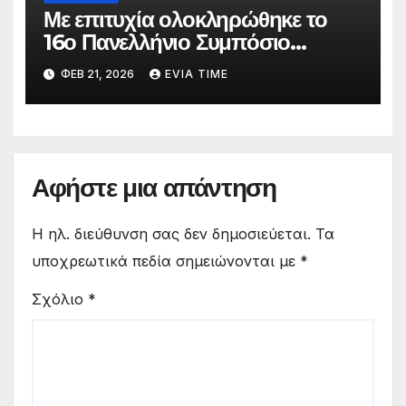
Με επιτυχία ολοκληρώθηκε το
16ο Πανελλήνιο Συμπόσιο
Επικούρειας Φιλοσοφίας
ΦΕΒ 21, 2026
EVIA TIME
Αφήστε μια απάντηση
Η ηλ. διεύθυνση σας δεν δημοσιεύεται.
Τα
υποχρεωτικά πεδία σημειώνονται με
*
Σχόλιο
*