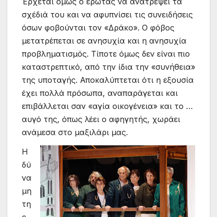
Έρχεται όμως ο έρωτας να ανατρέψει τα
σχέδιά του και να αφυπνίσει τις συνειδήσεις
όσων φοβούνται τον «Δράκο». Ο φόβος
μετατρέπεται σε ανησυχία και η ανησυχία
προβληματισμός. Τίποτε όμως δεν είναι πιο
καταστρεπτικό, από την ίδια την «συνήθεια»
της υποταγής. Αποκαλύπτεται ότι η εξουσία
έχει πολλά πρόσωπα, αναπαράγεται και
επιβάλλεται σαν «αγία οικογένεια» και το …
αυγό της, όπως λέει ο αφηγητής, χωράει
ανάμεσα στο μαξιλάρι μας.
Η
δύ
να
μη
τη
ς