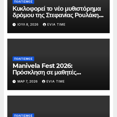
ΠΟΛΙΤΙΣΜΟΣ
Κυκλοφορεί το νέο μυθιστόρημα
δρόμου της Στεφανίας Ρουλάκη
«Το Βανάκι»
ΙΟΎΛ 8, 2026
EVIA TIME
ΠΟΛΙΤΙΣΜΟΣ
Manivela Fest 2026:
Πρόσκληση σε μαθητές
Γυμνασίου και Λυκείου της
ΜΑΡ 7, 2026
EVIA TIME
Εύβοιας για συμμετοχή στη
σκηνή
ΠΟΛΙΤΙΣΜΟΣ