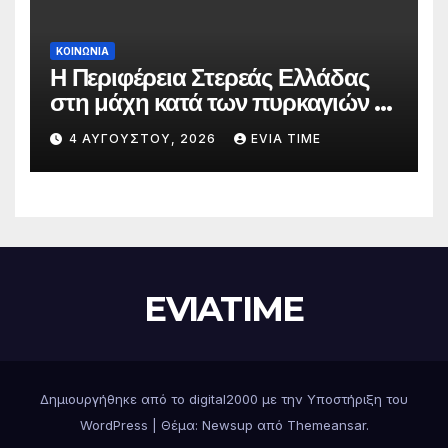
ΚΟΙΝΩΝΙΑ
Η Περιφέρεια Στερεάς Ελλάδας
στη μάχη κατά των πυρκαγιών –
Δράσεις και στήριξη σε πέντε
4 ΑΥΓΟΎΣΤΟΥ, 2026
EVIA TIME
περιφερειακές ενότητες
EVIATIME
Δημιουργήθηκε από το digital2000 με την Υποστήριξη του
WordPress
|
Θέμα: Newsup από
Themeansar
.