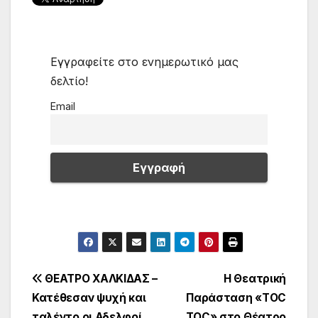
Εγγραφείτε στο ενημερωτικό μας
δελτίο!
Email
Πλοήγηση
ΘΕΑΤΡΟ ΧΑΛΚΙΔΑΣ –
Η Θεατρική
Κατέθεσαν ψυχή και
Παράσταση «TOC
άρθρων
ταλέντο οι Αδελφοί
TOC» στο Θέατρο