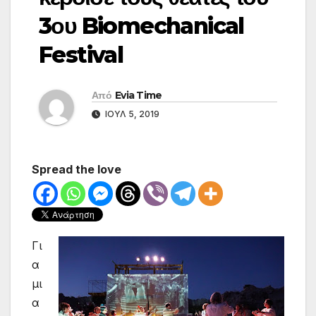
3ου Biomechanical
Festival
Από
Evia Time
ΙΟΎΛ 5, 2019
Spread the love
Γι
α
μι
α