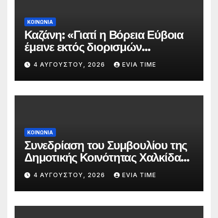
ΚΟΙΝΩΝΙΑ
Καζάνη: «Γιατί η Βόρεια Εύβοια
έμεινε εκτός διορισμών
δασκάλων;»
4 ΑΥΓΟΎΣΤΟΥ, 2026
EVIA TIME
ΚΟΙΝΩΝΙΑ
Συνεδρίαση του Συμβουλίου της
Δημοτικής Κοινότητας Χαλκίδας
την 5 Αυγούστου
4 ΑΥΓΟΎΣΤΟΥ, 2026
EVIA TIME