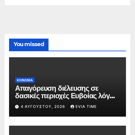
You missed
ΚΟΙΝΩΝΙΑ
Απαγόρευση διέλευσης σε
δασικές περιοχές Ευβοίας λόγω
πολύ υψηλού κινδύνου
4 ΑΥΓΟΎΣΤΟΥ, 2026
EVIA TIME
πυρκαγιάς