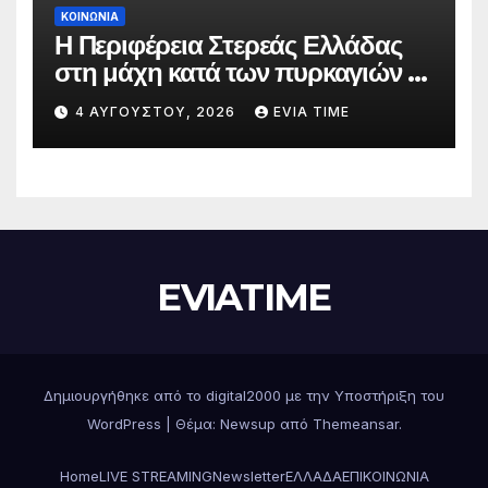
ΚΟΙΝΩΝΙΑ
Η Περιφέρεια Στερεάς Ελλάδας
στη μάχη κατά των πυρκαγιών –
Δράσεις και στήριξη σε πέντε
4 ΑΥΓΟΎΣΤΟΥ, 2026
EVIA TIME
περιφερειακές ενότητες
EVIATIME
Δημιουργήθηκε από το digital2000 με την Υποστήριξη του
WordPress
|
Θέμα: Newsup από
Themeansar
.
Home
LIVE STREAMING
Newsletter
ΕΛΛΑΔΑ
ΕΠΙΚΟΙΝΩΝΙΑ