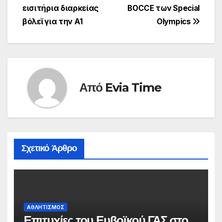
άρθρων
εισιτήρια διαρκείας
BOCCE των Special
βόλεϊ για την Α1
Olympics
Από
Evia Time
Σχετικό Άρθρο
ΑΘΛΗΤΙΣΜΟΣ
Επιτυχίες του Ευβοϊκού ΓΑΣ στο