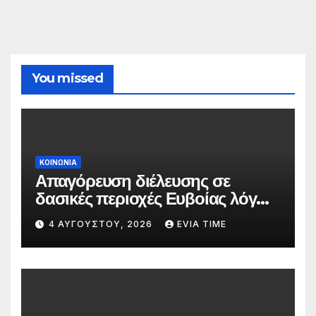
You missed
ΚΟΙΝΩΝΙΑ
Απαγόρευση διέλευσης σε
δασικές περιοχές Ευβοίας λόγω
πολύ υψηλού κινδύνου
4 ΑΥΓΟΎΣΤΟΥ, 2026
EVIA TIME
πυρκαγιάς