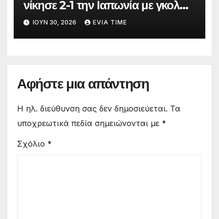
νίκησε 2-1 την Ιαπωνία με γκολ
στο 90′ λεπτό
ΙΟΎΝ 30, 2026
EVIA TIME
Αφήστε μια απάντηση
Η ηλ. διεύθυνση σας δεν δημοσιεύεται.
Τα
υποχρεωτικά πεδία σημειώνονται με
*
Σχόλιο
*