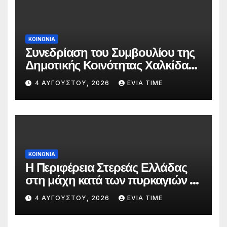
ΚΟΙΝΩΝΙΑ
Συνεδρίαση του Συμβουλίου της
Δημοτικής Κοινότητας Χαλκίδας
την 5 Αυγούστου
4 ΑΥΓΟΎΣΤΟΥ, 2026
EVIA TIME
ΚΟΙΝΩΝΙΑ
Η Περιφέρεια Στερεάς Ελλάδας
στη μάχη κατά των πυρκαγιών –
Δράσεις και στήριξη σε πέντε
4 ΑΥΓΟΎΣΤΟΥ, 2026
EVIA TIME
περιφερειακές ενότητες