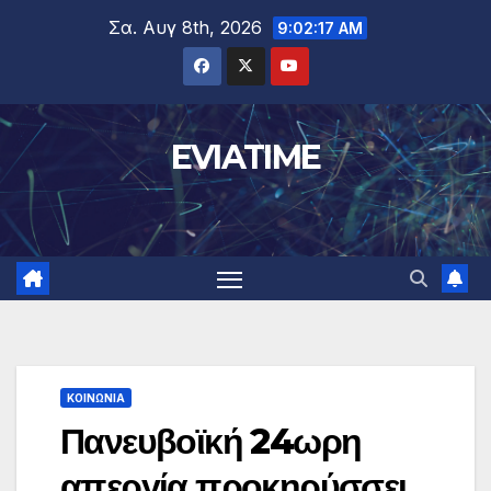
Μετάβαση
Σα. Αυγ 8th, 2026
9:02:18 AM
στο
περιεχόμενο
EVIATIME
ΚΟΙΝΩΝΙΑ
Πανευβοϊκή 24ωρη
απεργία προκηρύσσει