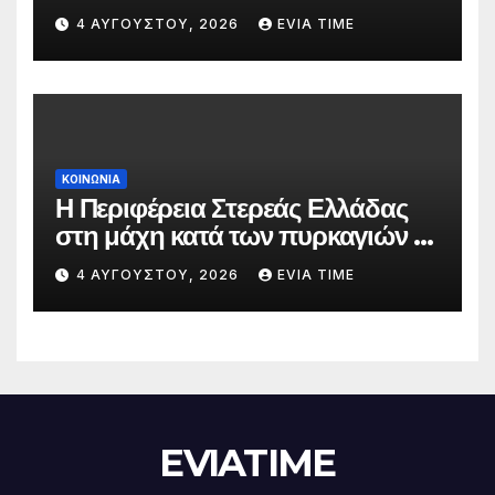
την 5 Αυγούστου
4 ΑΥΓΟΎΣΤΟΥ, 2026
EVIA TIME
ΚΟΙΝΩΝΙΑ
Η Περιφέρεια Στερεάς Ελλάδας
στη μάχη κατά των πυρκαγιών –
Δράσεις και στήριξη σε πέντε
4 ΑΥΓΟΎΣΤΟΥ, 2026
EVIA TIME
περιφερειακές ενότητες
EVIATIME