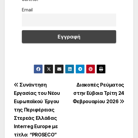
Email
Πλοήγηση
Συνάντηση
Διακοπές Ρεύματος
Εργασίας του Νέου
στην Εύβοια Τρίτη 24
άρθρων
Ευρωπαϊκού Έργου
Φεβρουαρίου 2026
της Περιφέρειας
Στερεάς Ελλάδας
Interreg Europe με
τίτλο: “PROSECO”