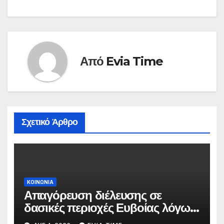
Από
Evia Time
Σχετικό Άρθρο
ΚΟΙΝΩΝΙΑ
Απαγόρευση διέλευσης σε
δασικές περιοχές Ευβοίας λόγω
πολύ υψηλού κινδύνου