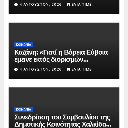
πολύ υψηλού κινδύνου
4 ΑΥΓΟΎΣΤΟΥ, 2026
EVIA TIME
πυρκαγιάς
ΚΟΙΝΩΝΙΑ
Καζάνη: «Γιατί η Βόρεια Εύβοια
έμεινε εκτός διορισμών
δασκάλων;»
4 ΑΥΓΟΎΣΤΟΥ, 2026
EVIA TIME
ΚΟΙΝΩΝΙΑ
Συνεδρίαση του Συμβουλίου της
Δημοτικής Κοινότητας Χαλκίδας