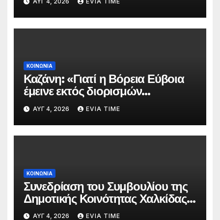
ΑΥΓ 4, 2026
EVIA TIME
πυρκαγιάς
ΚΟΙΝΩΝΙΑ
Καζάνη: «Γιατί η Βόρεια Εύβοια
έμεινε εκτός διορισμών
δασκάλων;»
ΑΥΓ 4, 2026
EVIA TIME
ΚΟΙΝΩΝΙΑ
Συνεδρίαση του Συμβουλίου της
Δημοτικής Κοινότητας Χαλκίδας
την 5 Αυγούστου
ΑΥΓ 4, 2026
EVIA TIME