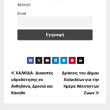
δελτίο!
Email
Πλοήγηση
ΧΑΛΚΙΔΑ- Διακοπές
Δράσεις του Δήμου
υδροδότησης σε
Χαλκιδέων για την
άρθρων
Ανθηδόνα, Δροσιά και
Ημέρα Αδέσποτων
Κάνηθο
Ζώων