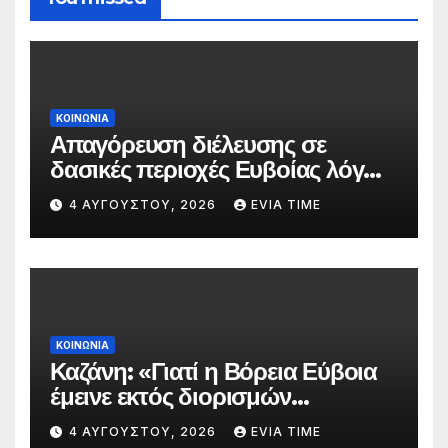
ΚΟΙΝΩΝΙΑ
Απαγόρευση διέλευσης σε
δασικές περιοχές Ευβοίας λόγω
πολύ υψηλού κινδύνου
4 ΑΥΓΟΎΣΤΟΥ, 2026
EVIA TIME
πυρκαγιάς
ΚΟΙΝΩΝΙΑ
Καζάνη: «Γιατί η Βόρεια Εύβοια
έμεινε εκτός διορισμών
δασκάλων;»
4 ΑΥΓΟΎΣΤΟΥ, 2026
EVIA TIME