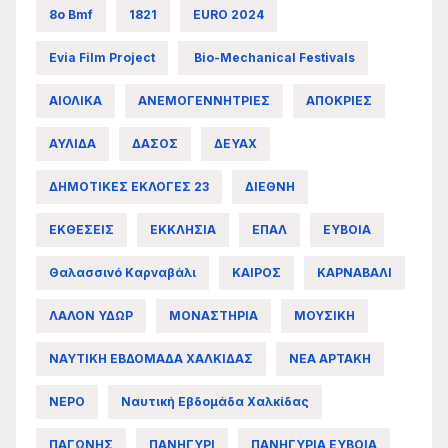
8ο Bmf
1821
EURO 2024
Evia Film Project
Bio-Mechanical Festivals
ΑΙΟΛΙΚΑ
ΑΝΕΜΟΓΕΝΝΗΤΡΙΕΣ
ΑΠΟΚΡΙΕΣ
ΑΥΛΙΔΑ
ΔΑΣΟΣ
ΔΕΥΑΧ
ΔΗΜΟΤΙΚΕΣ ΕΚΛΟΓΕΣ 23
ΔΙΕΘΝΗ
ΕΚΘΕΣΕΙΣ
ΕΚΚΛΗΣΙΑ
ΕΠΑΛ
ΕΥΒΟΙΑ
Θαλασσινό Καρναβάλι
ΚΑΙΡΟΣ
ΚΑΡΝΑΒΑΛΙ
ΛΑΛΟΝ ΥΔΩΡ
ΜΟΝΑΣΤΗΡΙΑ
ΜΟΥΣΙΚΗ
ΝΑΥΤΙΚΗ ΕΒΔΟΜΑΔΑ ΧΑΛΚΙΔΑΣ
ΝΕΑ ΑΡΤΑΚΗ
ΝΕΡΟ
Ναυτική Εβδομάδα Χαλκίδας
ΠΑΓΩΝΗΣ
ΠΑΝΗΓΥΡΙ
ΠΑΝΗΓΥΡΙΑ ΕΥΒΟΙΑ