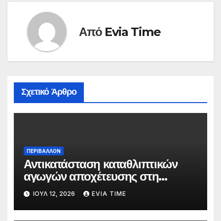
Από
Evia Time
Σχετικό Άρθρο
ΠΕΡΙΒΑΛΛΟΝ
Αντικατάσταση καταθλιπτικών
αγωγών αποχέτευσης στη
Χαλκίδα τον Αύγουστο
ΙΟΎΛ 12, 2026
EVIA TIME