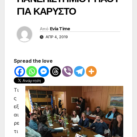
ΓΙΑ ΚΑΡΥΣΤΟ
Από
Evia Time
ΑΠΡ 4, 2019
Spread the love
Τι
ς
εξ
αι
ρε
τι