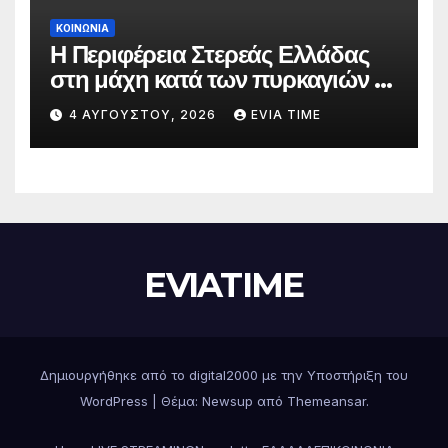
ΚΟΙΝΩΝΙΑ
Η Περιφέρεια Στερεάς Ελλάδας
στη μάχη κατά των πυρκαγιών –
Δράσεις και στήριξη σε πέντε
4 ΑΥΓΟΎΣΤΟΥ, 2026
EVIA TIME
περιφερειακές ενότητες
EVIATIME
Δημιουργήθηκε από το digital2000 με την Υποστήριξη του
WordPress
|
Θέμα: Newsup από
Themeansar
.