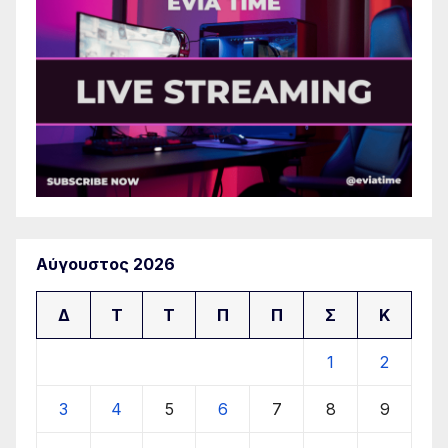
Αύγουστος 2026
Δ
Τ
Τ
Π
Π
Σ
Κ
1
2
3
4
5
6
7
8
9