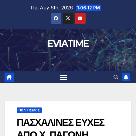
Μετάβαση
Πε. Αυγ 6th, 2026
1:06:12 PM
στο
περιεχόμενο
EVIATIME
ΠΟΛΙΤΙΣΜΟΣ
ΠΑΣΧΑΛΙΝΕΣ ΕΥΧΕΣ
ΑΠΟ Χ. ΠΑΓΩΝΗ