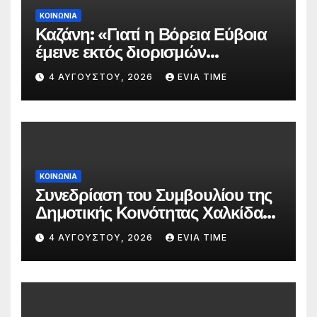
ΚΟΙΝΩΝΙΑ
Καζάνη: «Γιατί η Βόρεια Εύβοια
έμεινε εκτός διορισμών
δασκάλων;»
4 ΑΥΓΟΎΣΤΟΥ, 2026
EVIA TIME
ΚΟΙΝΩΝΙΑ
Συνεδρίαση του Συμβουλίου της
Δημοτικής Κοινότητας Χαλκίδας
την 5 Αυγούστου
4 ΑΥΓΟΎΣΤΟΥ, 2026
EVIA TIME