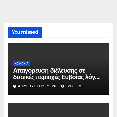
You missed
ΚΟΙΝΩΝΙΑ
Απαγόρευση διέλευσης σε
δασικές περιοχές Ευβοίας λόγω
πολύ υψηλού κινδύνου
4 ΑΥΓΟΎΣΤΟΥ, 2026
EVIA TIME
πυρκαγιάς