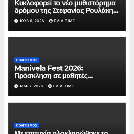
Κυκλοφορεί το νέο μυθιστόρημα
δρόμου της Στεφανίας Ρουλάκη
«Το Βανάκι»
ΙΟΎΛ 8, 2026
EVIA TIME
ΠΟΛΙΤΙΣΜΟΣ
Manivela Fest 2026:
Πρόσκληση σε μαθητές
Γυμνασίου και Λυκείου της
ΜΑΡ 7, 2026
EVIA TIME
Εύβοιας για συμμετοχή στη
σκηνή
ΠΟΛΙΤΙΣΜΟΣ
Με επιτυχία ολοκληρώθηκε το