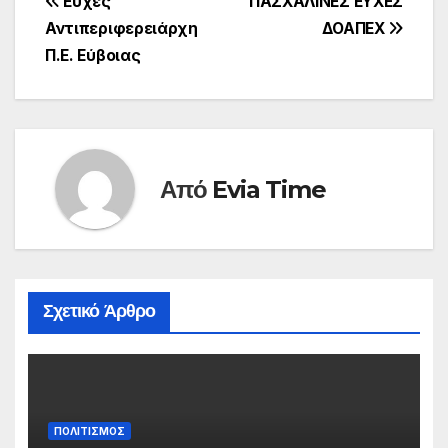
Πλοήγηση
Ευχές
ΠΑΣΧΑΛΙΝΕΣ ΕΥΧΕΣ
Αντιπεριφερειάρχη
ΔΟΑΠΕΧ
άρθρων
Π.Ε. Εύβοιας
Από
Evia Time
Σχετικό Άρθρο
ΠΟΛΙΤΙΣΜΟΣ