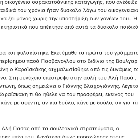
η οικογένεια σαρακατσάνικης καταγωγής, που ανέδειξε
παιδικά του χρόνια ήταν δύσκολα λόγω του οικογενειακ
 να ζει μόνος χωρίς την υποστήριξη των γονέων του.. 
κτηριστικά που απέκτησε από αυτά τα δύσκολα παιδικ
σά και φυλακίστηκε. Εκεί έμαθε τα πρώτα του γράμματα
περίφημου πασά Πασβάνογλου στο Βιδίνιο της Βουλγαρ
είνη ο Καραϊσκάκης αιχμαλωτίσθηκε από τις δυνάμεις τ
νο. Στη συνέχεια επέστρεψε στην αυλή του Αλή Πασά.,
ντώνη, όπως σημειώνει ο Γιάννης Βλαχογιάννης. Λέγετα
ραϊσκάκη τι θα ήθελε να του προσφέρει, εκείνος του
 κάνε με αφέντη, αν για δούλο, κάνε με δούλο, αν για τ
ο Αλή Πασάς από τα σουλτανικά στρατεύματα, ο
στηκε υπέρ του. Αργότερα όμως προσχώρησε στους