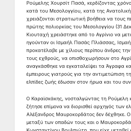
Ρούμελης Χουρσίτ Πασά, κερδίζοντας χρόνο
κατά του Μεσολογγίου, κατά της Ανατολική
χρειάζονται στρατιωτική βοήθεια να τους π
πρώτης πολιορκίας του Μεσολογγίου (31 Δεκ
Κιουταχή χρειάστηκε από το Αγρίνιο να με
ηγούνταν οι Ισμαήλ Πασάς Πλιάσσας, Ισμαή
προκατέλαβε με χίλιους περίπου άνδρες τη
τους εχθρούς, να οπισθοχωρήσουν στο Αγρίν
αναγκάσθηκε να εγκαταλείψει τα Άγραφα και
έμπειρους γιατρούς για την αντιμετώπιση τη
ελπίδες ζωής έδωσαν στον ήρωα και του συνέ
Ο Καραϊσκάκης, νοσταλγώντας τη Ρούμελη κ
ζήτησε επίμονα να διορισθεί αρχηγός των 
Αλέξανδρος Μαυροκορδάτος δεν δέχθηκε. Οι 
μεταξύ των οπαδών τους και ο Μαυροκορδά
Κωνσταντίνου Βουλπιώτη, που είχε μεταβεί στ