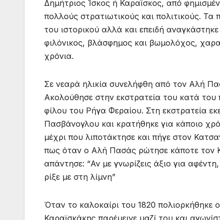
Δημήτριος Ίσκος ή Καραΐσκος, από φημισμέν
πολλούς στρατιωτικούς και πολιτικούς. Τα 
του ιστορικού αλλά και επειδή αναγκάστηκε
φιλόνικος, βλάσφημος και βωμολόχος, χαρα
χρόνια.
Σε νεαρά ηλικία συνελήφθη από τον Αλή Πα
Ακολούθησε στην εκστρατεία του κατά του 
φίλου του Ρήγα Φεραίου. Στη εκστρατεία εκ
Πασβάνογλου και κρατήθηκε για κάποιο χρό
μέχρι που λιποτάκτησε και πήγε στον Κατσα
πως όταν ο Αλή Πασάς ρώτησε κάποτε τον Κα
απάντησε: “Αν με γνωρίζεις άξιο για αφέντη,
ρίξε με στη λίμνη”
Όταν το καλοκαίρι του 1820 πολιορκήθηκε 
Καραϊσκάκης παρέμεινε μαζί του και αγωνί