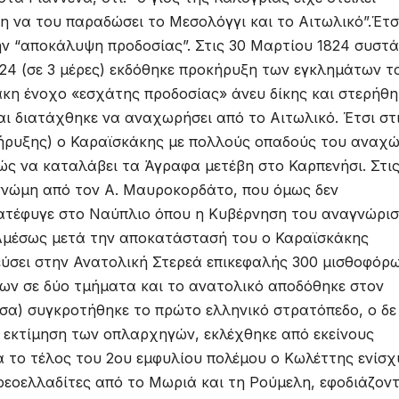
 να του παραδώσει το Μεσολόγγι και το Αιτωλικό”.Έτσ
την “αποκάλυψη προδοσίας”. Στις 30 Μαρτίου 1824 συστ
824 (σε 3 μέρες) εκδόθηκε προκήρυξη των εγκλημάτων τ
άκη ένοχο «εσχάτης προδοσίας» άνευ δίκης και στερήθη
ι διατάχθηκε να αναχωρήσει από το Αιτωλικό. Έτσι στι
κήρυξης) ο Καραϊσκάκης με πολλούς οπαδούς του αναχ
ώς να καταλάβει τα Άγραφα μετέβη στο Καρπενήσι. Στις
γνώμη από τον Α. Μαυροκορδάτο, που όμως δεν
 κατέφυγε στο Ναύπλιο όπου η Κυβέρνηση του αναγνώρισ
 Αμέσως μετά την αποκατάστασή του ο Καραϊσκάκης
ύσει στην Ανατολική Στερεά επικεφαλής 300 μισθοφόρω
φων σε δύο τμήματα και το ανατολικό αποδόθηκε στον
σα) συγκροτήθηκε το πρώτο ελληνικό στρατόπεδο, ο δε
ή εκτίμηση των οπλαρχηγών, εκλέχθηκε από εκείνους
 το τέλος του 2ου εμφυλίου πολέμου ο Κωλέττης ενίσχ
ρεοελλαδίτες από το Μωριά και τη Ρούμελη, εφοδιάζον