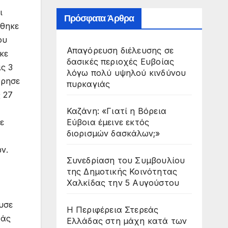
ι
Πρόσφατα Άρθρα
άθηκε
ου
Απαγόρευση διέλευσης σε
κε
δασικές περιοχές Ευβοίας
ς 3
λόγω πολύ υψηλού κινδύνου
ώρησε
πυρκαγιάς
 27
Καζάνη: «Γιατί η Βόρεια
Εύβοια έμεινε εκτός
ε
διορισμών δασκάλων;»
ν.
Συνεδρίαση του Συμβουλίου
της Δημοτικής Κοινότητας
Χαλκίδας την 5 Αυγούστου
υσε
Η Περιφέρεια Στερεάς
τάς
Ελλάδας στη μάχη κατά των