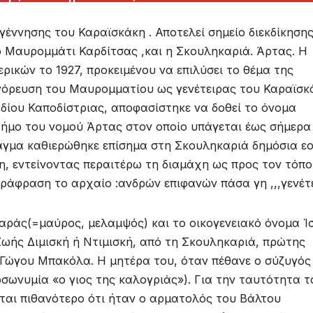
γέννησης του Καραϊσκάκη . Αποτελεί σημείο διεκδίκησης
ό Μαυρομμάτι Καρδίτσας ,και η Σκουληκαριά. Άρτας. Η
ρικών το 1927, προκειμένου να επιλύσει το θέμα της
αγόρευση του Μαυρομματίου ως γενέτειρας του Καραϊσκ
εδίου Καποδίστριας, αποφασίστηκε να δοθεί το όνομα
ήμο του νομού Άρτας στον οποίο υπάγεται έως σήμερα
ταγμα καθιερώθηκε επίσημα στη Σκουληκαριά δημόσια ε
η, εντείνοντας περαιτέρω τη διαμάχη ως προς τον τόπο
αράφραση το αρχαίο :ανδρών επιφανών πάσα γη ,,,γενέτ
καράς(=μαύρος, μελαμψός) και το οικογενειακό όνομα Ί
 Ζωής Διμισκή ή Ντιμισκή, από τη Σκουληκαριά, πρώτης
ώγου Μπακόλα. Η μητέρα του, όταν πέθανε ο σύζυγός 
ροσωνυμία «ο γιος της καλογριάς»). Για την ταυτότητα τ
ίται πιθανότερο ότι ήταν ο αρματολός του Βάλτου