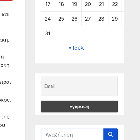
17
18
19
20
21
22
23
 και
24
25
26
27
28
29
30
31
άκη.
« Ιούλ
 η
ορτή
ειρα.
σκος.
της,
ου