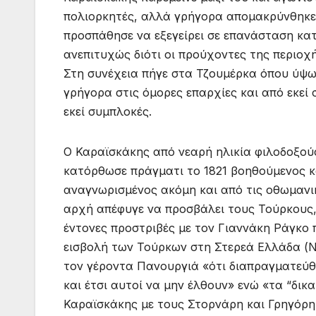
πολιορκητές, αλλά γρήγορα απομακρύνθηκε 
προσπάθησε να εξεγείρει σε επανάσταση κα
ανεπιτυχώς διότι οι προύχοντες της περιο
Στη συνέχεια πήγε στα Τζουμέρκα όπου ύψω
γρήγορα στις όμορες επαρχίες και από εκεί 
εκεί συμπλοκές.
Ο Καραϊσκάκης από νεαρή ηλικία φιλοδοξούσ
κατόρθωσε πράγματι το 1821 βοηθούμενος κα
αναγνωρισμένος ακόμη και από τις οθωμανι
αρχή απέφυγε να προσβάλει τους Τούρκους,
έντονες προστριβές με τον Γιαννάκη Ράγκο 
εισβολή των Τούρκων στη Στερεά Ελλάδα (Ν
τον γέροντα Πανουργιά «ότι διαπραγματεύ
και έτσι αυτοί να μην έλθουν» ενώ «τα “δικα
Καραϊσκάκης με τους Στορνάρη και Γρηγόρη