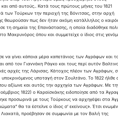
και από αυτούς.. Κατά τους πρώτους μήνες του 1821
τά των Τούρκων την περιοχή της Βόνιτσας, στην αρχή
χής θεωρούσαν πως δεν ήταν ακόμη κατάλληλος ο καιρό
σε τη σημαία της Επανάστασης, η οποία διαδόθηκε πολ
στο Μακρυνόρος όπου και συμμετείχε ο ίδιος στις γενόμ
ε να γίνει κάποια μέρα καπετάνιος των Αγράφων και τ
ι από τον Γιαννάκη Ράγκο και τους περί αυτόν Βαλτιν
κές αρχές της Λάρισας. Κάτοχος πλέον των Αγράφων, 
 υποκρινόμενος υποταγή στον Σουλτάνο. Το 1822 ήλθε 
που αξίωνε και αυτός την αρχηγία των Αγράφων. Με τη
οέμβριος 1822) ο Καραϊσκάκης ειδοποίησε από τα Άγρα
θηκε προσωρινά με τους Τούρκους να αρχηγέψει στα Ά
ιώματα” θα τα έστελνε ο ίδιος σ’ εκείνους». Έτσι ενωμέν
 Λιακατά, προέβησαν σε συμφωνία με τον Βαλή της