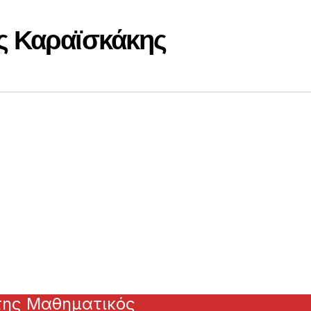
ς Καραϊσκάκης
της Μαθηματικός