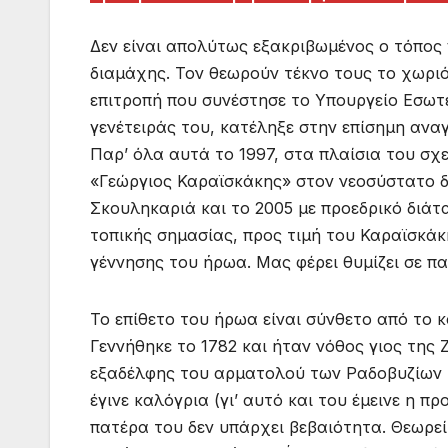
Δεν είναι απολύτως εξακριβωμένος ο τόπος 
διαμάχης. Τον θεωρούν τέκνο τους το χωρι
επιτροπή που συνέστησε το Υπουργείο Εσωτε
γενέτειράς του, κατέληξε στην επίσημη αν
Παρ’ όλα αυτά το 1997, στα πλαίσια του σχ
«Γεώργιος Καραϊσκάκης» στον νεοσύστατο δ
Σκουληκαριά και το 2005 με προεδρικό διά
τοπικής σημασίας, προς τιμή του Καραϊσκάκ
γέννησης του ήρωα. Μας φέρει θυμίζει σε π
Το επίθετο του ήρωα είναι σύνθετο από το 
Γεννήθηκε το 1782 και ήταν νόθος γιος της
εξαδέλφης του αρματολού των Ραδοβυζίων Γ
έγινε καλόγρια (γι’ αυτό και του έμεινε η π
πατέρα του δεν υπάρχει βεβαιότητα. Θεωρε