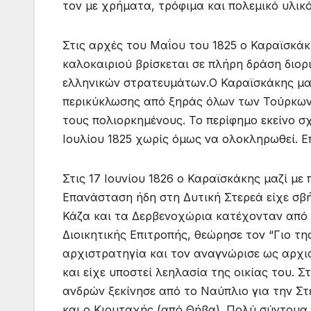
τον με χρήματα, τρόφιμα και πολεμικό υλικό
Στις αρχές του Μαΐου του 1825 ο Καραϊσκάκ
καλοκαιριού βρίσκεται σε πλήρη δράση διο
ελληνικών στρατευμάτων.Ο Καραϊσκάκης μα
περικύκλωσης από ξηράς όλων των Τούρκων
τους πολιορκημένους. Το περίφημο εκείνο σχ
Ιουλίου 1825 χωρίς όμως να ολοκληρωθεί. Ε
Στις 17 Ιουνίου 1826 ο Καραϊσκάκης μαζί μ
Επανάσταση ήδη στη Δυτική Στερεά είχε σβ
Κάζα και τα Δερβενοχώρια κατέχονταν από 
Διοικητικής Επιτροπής, θεώρησε τον “Γιο τη
αρχιστρατηγία και τον αναγνώρισε ως αρχισ
και είχε υποστεί λεηλασία της οικίας του. Σ
ανδρών ξεκίνησε από το Ναύπλιο για την Στ
και ο Κιουταχής (από Θήβα). Πολύ σύντομα