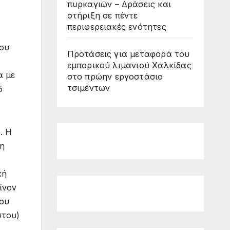
πυρκαγιών – Δράσεις και
στήριξη σε πέντε
περιφερειακές ενότητες
ίου
Προτάσεις για μεταφορά του
εμπορικού λιμανιού Χαλκίδας
α με
στο πρώην εργοστάσιο
τσιμέντων
5
. Η
 η
κή
ίνον
που
στου)