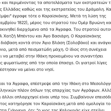
 και περιμένοντας τα αποτελέσματα των εκστρατειών 
ς Ελλάδας καθώς και της εκστρατείας του Δράμαλη. Κα
έμψει” έγραφε τότε ο Καραϊσκάκης. Μετά τη λύση της
εμβρίου 1822), μέρος του στρατού του Ομέρ Βρυώνη κα
τακινηθεί διερχόμενο από τα Άγραφα. Του στρατού αυτο
λ Χατζή Μπέντου και Άγο Βασιάρη. Ο Καραϊσκάκης
ν διάβαση κοντά στον Άγιο Βλάση (Σολοβάκο) και ανάγκ
ιο, μετά από πεισματώδη μάχη. Ο ίδιος στη συνέχεια
 να μεταβεί στην Ιθάκη προκειμένου να συναντήσει
ς φυματίωσης από την οποία έπασχε. Οι γιατροί λίγες
στησαν να μείνει στο νησί.
αι τα Άγραφα, επέστρεψε από την Ιθάκη στο Μεσολόγγι
ελληνικών πλέον όπλων της επαρχίας των Αγράφων. Αλλ
άλλοι οπλαρχηγοί είναι υπέρ του. Συμβαίνουν επεισόδ
τος κατηγόρησε τον Καραϊσκάκη μετά από ομολογία το
α Γιάννενα, ότι: “ο γιος της Καλογριάς είχε στείλει