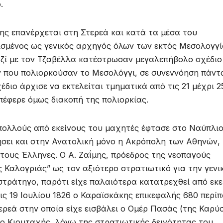
.
ης επανέρχεται στη Στερεά και κατά τα μέσα του
ρισμένος ως γενικός αρχηγός όλων των εκτός Μεσολογγ
ζί με τον Τζαβέλλα κατέστρωσαν μεγαλεπήβολο σχέδιο
 που πολιορκούσαν το Μεσολόγγι, σε συνεννόηση πάντ
έδιο άρχισε να εκτελείται τμηματικά από τις 21 μέχρι 2
πέφερε όμως διακοπή της πολιορκίας.
ε πολλούς από εκείνους του μαχητές έφτασε στο Ναύπλιο
ήσει και στην Ανατολική μόνο η Ακρόπολη των Αθηνών,
τους Έλληνες. Ο Α. Ζαΐμης, πρόεδρος της νεοπαγούς
ς Καλογριάς” ως τον αξιότερο στρατιωτικό για την γενι
τράτηγο, παρότι είχε παλαιότερα κατατρεχθεί από εκε
τις 19 Ιουλίου 1826 ο Καραϊσκάκης επικεφαλής 680 περί
ερεά στην οποία είχε εισβάλει ο Ομέρ Πασάς (της Καρύ
 ο Κιουταχής, λόγω της στρατιωτικής δεινότητας του