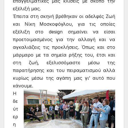
επαγγελματικές μας κλίσεις με σκοπό την
εξέλιξή μας.
Έπειτα στη σκηνή βρέθηκαν οι αδελφές Ζωή
και Νίκη Μοσκοφόγλου, για τις οποίες
εξέλιξη στο design σημαίνει να είσαι
προετοιμασμένος για την αλλαγή και να
αγκαλιάζεις τις προκλήσεις. Όπως και στο
μάρμαρο με τα σημεία ρήξης του, έτσι και
στη ζωή, εξελισσόμαστε μέσω της
παρατήρησης και του πειραματισμού αλλά
κυρίως μέσω της αγάπη μας γι’ αυτό που
κάνουμε.
Η
δε
ύτ
ερ
η