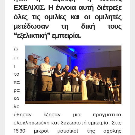
EXEΛΙΧΙΣ. Η έννοια αυτή διέτρεξε
όλες τις ομιλίες και οι ομιλητές
μετέδωσαν τη δική τους
“εξελικτική” εμπειρία.
Ό
σο
ι
το
πα
ρα
κο
λο
ύθησαν έζησαν μια πραγματικά
ολοκληρωμένη και ξεχωριστή εμπειρία. Στις
16.30 μικροί μουσικοί της σχολής