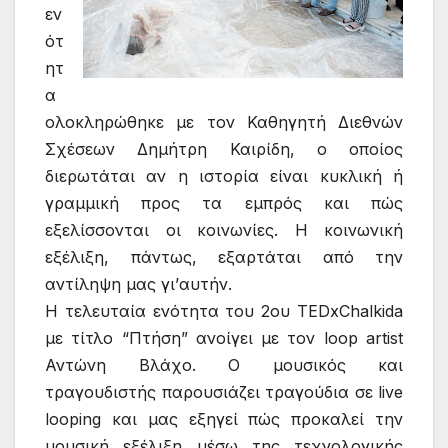
εν
ότ
ητ
α
ολοκληρώθηκε με τον Καθηγητή Διεθνών
Σχέσεων Δημήτρη Καιρίδη, ο οποίος
διερωτάται αν η ιστορία είναι κυκλική ή
γραμμική προς τα εμπρός και πώς
εξελίσσονται οι κοινωνίες. Η κοινωνική
εξέλιξη, πάντως, εξαρτάται από την
αντίληψη μας γι’αυτήν.
Η τελευταία ενότητα του 2ου TEDxChalkida
με τίτλο “Πτήση” ανοίγει με τον loop artist
Αντώνη Βλάχο. Ο μουσικός και
τραγουδιστής παρουσιάζει τραγούδια σε live
looping και μας εξηγεί πώς προκαλεί την
μουσική εξέλιξη μέσω της τεχνολογικής