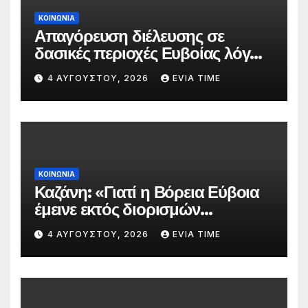
ΚΟΙΝΩΝΙΑ
Απαγόρευση διέλευσης σε
δασικές περιοχές Ευβοίας λόγω
πολύ υψηλού κινδύνου
4 ΑΥΓΟΎΣΤΟΥ, 2026
EVIA TIME
πυρκαγιάς
ΚΟΙΝΩΝΙΑ
Καζάνη: «Γιατί η Βόρεια Εύβοια
έμεινε εκτός διορισμών
δασκάλων;»
4 ΑΥΓΟΎΣΤΟΥ, 2026
EVIA TIME