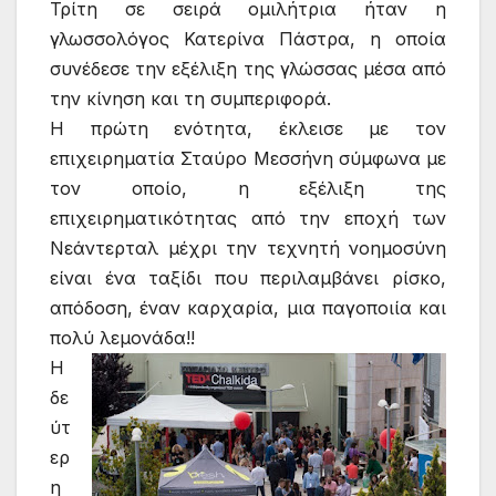
Τρίτη σε σειρά ομιλήτρια ήταν η
γλωσσολόγος Κατερίνα Πάστρα, η οποία
συνέδεσε την εξέλιξη της γλώσσας μέσα από
την κίνηση και τη συμπεριφορά.
Η πρώτη ενότητα, έκλεισε με τον
επιχειρηματία Σταύρο Μεσσήνη σύμφωνα με
τον οποίο, η εξέλιξη της
επιχειρηματικότητας από την εποχή των
Νεάντερταλ μέχρι την τεχνητή νοημοσύνη
είναι ένα ταξίδι που περιλαμβάνει ρίσκο,
απόδοση, έναν καρχαρία, μια παγοποιία και
πολύ λεμονάδα!!
Η
δε
ύτ
ερ
η