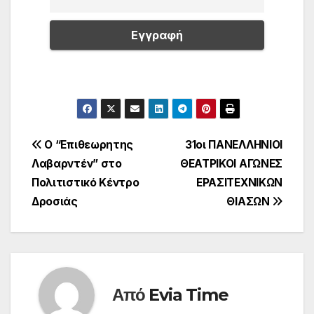
Πλοήγηση
Ο “Επιθεωρητης
31οι ΠΑΝΕΛΛΗΝΙΟΙ
Λαβαρντέν” στο
ΘΕΑΤΡΙΚΟΙ ΑΓΩΝΕΣ
άρθρων
Πολιτιστικό Κέντρο
ΕΡΑΣΙΤΕΧΝΙΚΩΝ
Δροσιάς
ΘΙΑΣΩΝ
Από
Evia Time