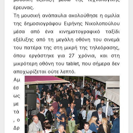
έρευνας.
Τη μουσική ανάπαυλα ακολούθησε η ομιλία
της δημοσιογράφου Ειρήνης Νικολοπούλου
μέσα από ένα κινηματογραφικό ταξίδι
εξέλιξης από τη μεγάλη οθόνη του σινεμά
του πατέρα της στη μικρή της τηλεόρασης,
όπου εργάστηκε για 27 χρόνια, και στη
μικρότερη οθόνη του tablet, που σήμερα δεν
αποχωρίζεται ούτε λεπτό.
Αμ
έσ
ως
με
τά
, ο
Δρ