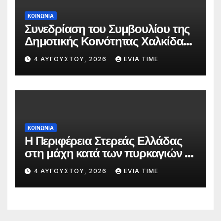
ΚΟΙΝΩΝΙΑ
Συνεδρίαση του Συμβουλίου της
Δημοτικής Κοινότητας Χαλκίδας
την 5 Αυγούστου
4 ΑΥΓΟΎΣΤΟΥ, 2026
EVIA TIME
ΚΟΙΝΩΝΙΑ
Η Περιφέρεια Στερεάς Ελλάδας
στη μάχη κατά των πυρκαγιών –
Δράσεις και στήριξη σε πέντε
4 ΑΥΓΟΎΣΤΟΥ, 2026
EVIA TIME
περιφερειακές ενότητες