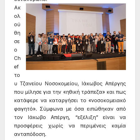
Ακ
ολ
ού
θη
σε
ο
Ch
ef
το
υ Τζανείου Νοσοκομείου, Ιάκωβος Απέργης
που μίλησε για την «ηθική τράπεζα» και πως
κατάφερε να καταργήσει το «νοσοκομειακό
φαγητό». Σύμφωνα με όσα ειπώθηκαν από
τον Ιάκωβο Απέργη, “εξέλιξη” είναι να
προσφέρεις χωρίς να περιμένεις καμία
ανταπόδοση.