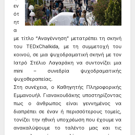
εν
ότ
ητ
α
με τίτλο “Αναγέννηση” μετατρέπει τη σκηνή
του TEDxChalkida, με τη συμμετοχή του
κοινού, σε μια ψυχοδραματική σκηνή με τον
Ιατρό Στέλιο Λαγαράκη να συντονίζει μια
mini – συνεδρία ψυχοδραματικής
ψυχοθεραπείας.
Στη συνέχεια, ο Καθηγητής Πληροφορικής
Εμμανουήλ Γιανακουδάκης υποστηρίζοντας
πως ο άνθρωπος είναι γεννημένος να
διαπρέπει σε έναν ή περισσότερους τομείς,
τονίζει την ηθική υποχρέωση που έχουμε να
ανακαλύψουμε το ταλέντο μας και τις