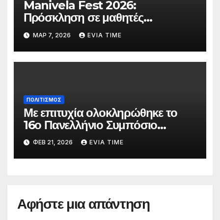
Manivela Fest 2026:
Πρόσκληση σε μαθητές
Γυμνασίου και Λυκείου της
ΜΑΡ 7, 2026
EVIA TIME
Εύβοιας για συμμετοχή στη
σκηνή
ΠΟΛΙΤΙΣΜΟΣ
Με επιτυχία ολοκληρώθηκε το
16ο Πανελλήνιο Συμπόσιο
Επικούρειας Φιλοσοφίας
ΦΕΒ 21, 2026
EVIA TIME
Αφήστε μια απάντηση