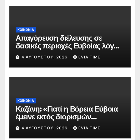
ΚΟΙΝΩΝΙΑ
Απαγόρευση διέλευσης σε
δασικές περιοχές Ευβοίας λόγω
πολύ υψηλού κινδύνου
4 ΑΥΓΟΎΣΤΟΥ, 2026
EVIA TIME
πυρκαγιάς
ΚΟΙΝΩΝΙΑ
Καζάνη: «Γιατί η Βόρεια Εύβοια
έμεινε εκτός διορισμών
δασκάλων;»
4 ΑΥΓΟΎΣΤΟΥ, 2026
EVIA TIME