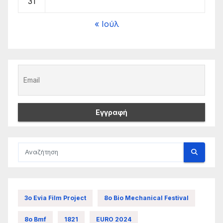
31
« Ιούλ
3ο Evia Film Project
8ο Bio Mechanical Festival
8ο Bmf
1821
EURO 2024