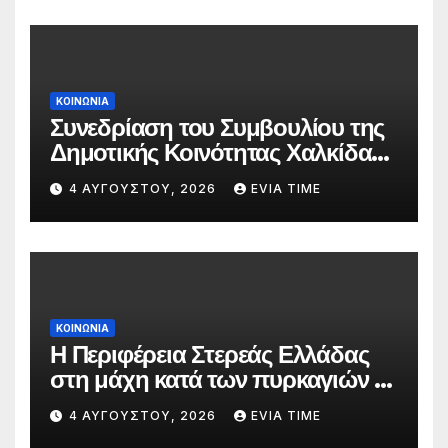
ΚΟΙΝΩΝΙΑ
Συνεδρίαση του Συμβουλίου της
Δημοτικής Κοινότητας Χαλκίδας
την 5 Αυγούστου
4 ΑΥΓΟΎΣΤΟΥ, 2026
EVIA TIME
ΚΟΙΝΩΝΙΑ
Η Περιφέρεια Στερεάς Ελλάδας
στη μάχη κατά των πυρκαγιών –
Δράσεις και στήριξη σε πέντε
4 ΑΥΓΟΎΣΤΟΥ, 2026
EVIA TIME
περιφερειακές ενότητες