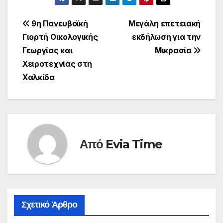
Πλοήγηση
9η Πανευβοϊκή
Μεγάλη επετειακή
Γιορτή Οικολογικής
εκδήλωση για την
άρθρων
Γεωργίας και
Μικρασία
Χειροτεχνίας στη
Χαλκίδα
Από
Evia Time
Σχετικό Άρθρο