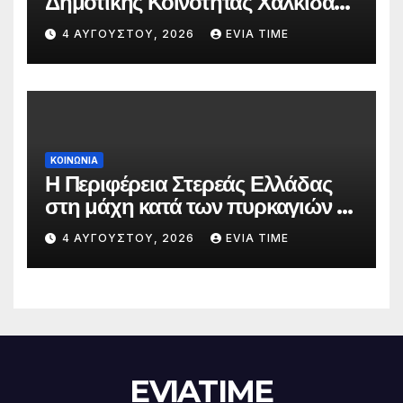
Δημοτικής Κοινότητας Χαλκίδας
την 5 Αυγούστου
4 ΑΥΓΟΎΣΤΟΥ, 2026
EVIA TIME
ΚΟΙΝΩΝΙΑ
Η Περιφέρεια Στερεάς Ελλάδας
στη μάχη κατά των πυρκαγιών –
Δράσεις και στήριξη σε πέντε
4 ΑΥΓΟΎΣΤΟΥ, 2026
EVIA TIME
περιφερειακές ενότητες
EVIATIME