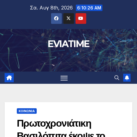
Μετάβαση
Σα. Αυγ 8th, 2026
6:10:27 AM
στο
περιεχόμενο
EVIATIME
ΚΟΙΝΩΝΙΑ
Πρωτοχρονιάτικη
Βασιλόπιτα έκοψε το