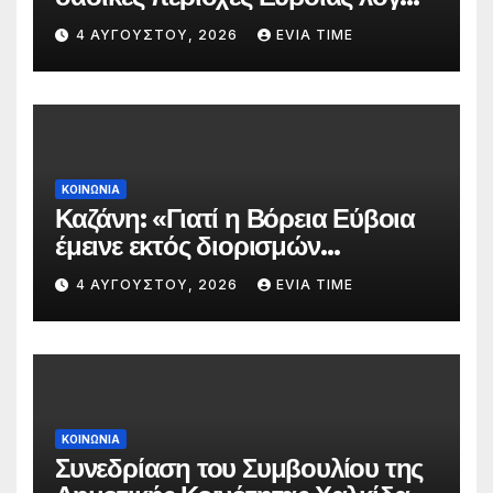
πολύ υψηλού κινδύνου
4 ΑΥΓΟΎΣΤΟΥ, 2026
EVIA TIME
πυρκαγιάς
ΚΟΙΝΩΝΙΑ
Καζάνη: «Γιατί η Βόρεια Εύβοια
έμεινε εκτός διορισμών
δασκάλων;»
4 ΑΥΓΟΎΣΤΟΥ, 2026
EVIA TIME
ΚΟΙΝΩΝΙΑ
Συνεδρίαση του Συμβουλίου της