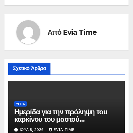
Από
Evia Time
Σχετικό Άρθρο
ΥΓΕΙΑ
Ημερίδα για την πρόληψη του
καρκίνου του μαστού
διοργανώνει ο Δήμος Χαλκιδέων
ΙΟΎΛ 8, 2026
EVIA TIME