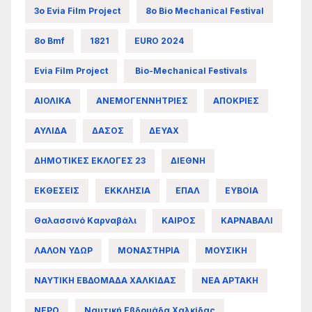
3ο Evia Film Project
8ο Bio Mechanical Festival
8ο Bmf
1821
EURO 2024
Evia Film Project
Bio-Mechanical Festivals
ΑΙΟΛΙΚΑ
ΑΝΕΜΟΓΕΝΝΗΤΡΙΕΣ
ΑΠΟΚΡΙΕΣ
ΑΥΛΙΔΑ
ΔΑΣΟΣ
ΔΕΥΑΧ
ΔΗΜΟΤΙΚΕΣ ΕΚΛΟΓΕΣ 23
ΔΙΕΘΝΗ
ΕΚΘΕΣΕΙΣ
ΕΚΚΛΗΣΙΑ
ΕΠΑΛ
ΕΥΒΟΙΑ
Θαλασσινό Καρναβάλι
ΚΑΙΡΟΣ
ΚΑΡΝΑΒΑΛΙ
ΛΑΛΟΝ ΥΔΩΡ
ΜΟΝΑΣΤΗΡΙΑ
ΜΟΥΣΙΚΗ
ΝΑΥΤΙΚΗ ΕΒΔΟΜΑΔΑ ΧΑΛΚΙΔΑΣ
ΝΕΑ ΑΡΤΑΚΗ
ΝΕΡΟ
Ναυτική Εβδομάδα Χαλκίδας