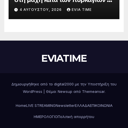
Δράσεις και στήριξη σε πέντε
4 ΑΥΓΟΎΣΤΟΥ, 2026
EVIA TIME
περιφερειακές ενότητες
EVIATIME
Δημιουργήθηκε από το digital2000 με την Υποστήριξη του
WordPress
|
Θέμα: Newsup από
Themeansar
.
Home
LIVE STREAMING
Newsletter
ΕΛΛΑΔΑ
ΕΠΙΚΟΙΝΩΝΙΑ
ΗΜΕΡΟΛΟΓΙΟ
Πολιτική απορρήτου