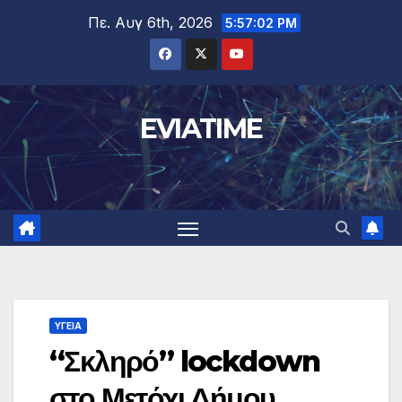
Μετάβαση
Πε. Αυγ 6th, 2026
5:57:03 PM
στο
περιεχόμενο
EVIATIME
ΥΓΕΙΑ
“Σκληρό” lockdown
στο Μετόχι Δήμου