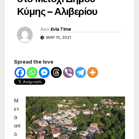
Κύμης – Αλιβερίου
Από
Evia Time
ΜΑΡ 15, 2021
Spread the love
Μ
ετ
ά
απ
ό