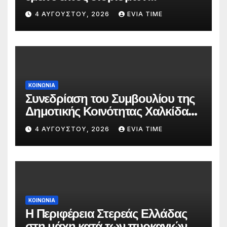
δασκάλων;»
4 ΑΥΓΟΎΣΤΟΥ, 2026
EVIA TIME
ΚΟΙΝΩΝΙΑ
Συνεδρίαση του Συμβουλίου της
Δημοτικής Κοινότητας Χαλκίδας
την 5 Αυγούστου
4 ΑΥΓΟΎΣΤΟΥ, 2026
EVIA TIME
ΚΟΙΝΩΝΙΑ
Η Περιφέρεια Στερεάς Ελλάδας
στη μάχη κατά των πυρκαγιών –