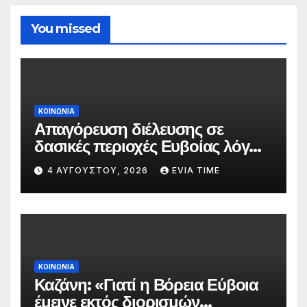
You missed
ΚΟΙΝΩΝΙΑ
Απαγόρευση διέλευσης σε
δασικές περιοχές Ευβοίας λόγω
πολύ υψηλού κινδύνου
4 ΑΥΓΟΎΣΤΟΥ, 2026
EVIA TIME
πυρκαγιάς
ΚΟΙΝΩΝΙΑ
Καζάνη: «Γιατί η Βόρεια Εύβοια
έμεινε εκτός διορισμών