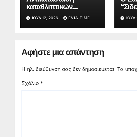
καταθλιπτικών
“Σιδε
αγωγών αποχέτευσης
ενημ
ΙΟΎΛ 12, 2026
EVIA TIME
ΙΟΎΛ 
στη Χαλκίδα τον
προσ
Αύγουστο
προ
δεδο
Αφήστε μια απάντηση
Η ηλ. διεύθυνση σας δεν δημοσιεύεται.
Τα υποχ
Σχόλιο
*