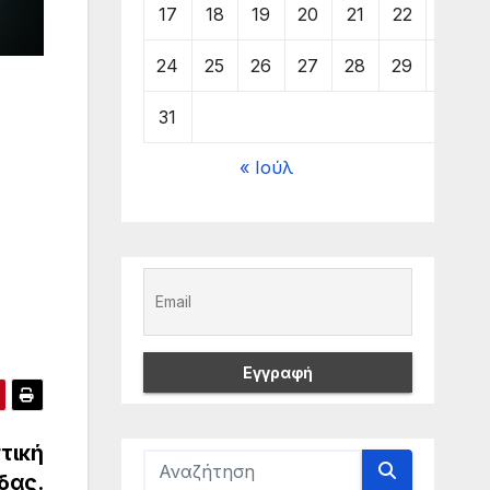
17
18
19
20
21
22
23
24
25
26
27
28
29
30
31
« Ιούλ
τική
δας.