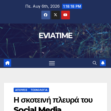
Μετάβαση
Πε. Αυγ 6th, 2026
1:18:19 PM
στο
περιεχόμενο
EVIATIME
ΑΠΟΨΕΙΣ
ΤΕΧΝΟΛΟΓΙΑ
Η σκοτεινή πλευρά του
Social Media