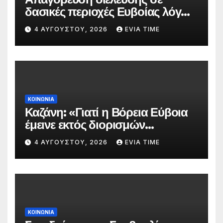
δασικές περιοχές Ευβοίας λόγω
πολύ υψηλού κινδύνου
4 ΑΥΓΟΎΣΤΟΥ, 2026
EVIA TIME
πυρκαγιάς
ΚΟΙΝΩΝΙΑ
Καζάνη: «Γιατί η Βόρεια Εύβοια
έμεινε εκτός διορισμών
δασκάλων;»
4 ΑΥΓΟΎΣΤΟΥ, 2026
EVIA TIME
ΚΟΙΝΩΝΙΑ