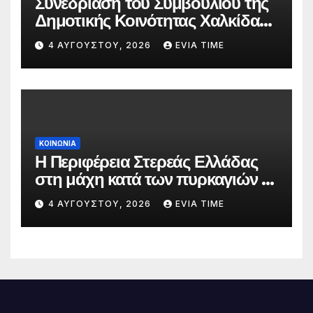
Συνεδρίαση του Συμβουλίου της
Δημοτικής Κοινότητας Χαλκίδας
την 5 Αυγούστου
4 ΑΥΓΟΎΣΤΟΥ, 2026
EVIA TIME
ΚΟΙΝΩΝΙΑ
Η Περιφέρεια Στερεάς Ελλάδας
στη μάχη κατά των πυρκαγιών –
Δράσεις και στήριξη σε πέντε
4 ΑΥΓΟΎΣΤΟΥ, 2026
EVIA TIME
περιφερειακές ενότητες