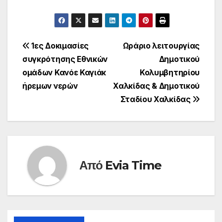
Πλοήγηση
1ες Δοκιμασίες
Ωράριο λειτουργίας
συγκρότησης Εθνικών
Δημοτικού
άρθρων
ομάδων Κανόε Καγιάκ
Κολυμβητηρίου
ήρεμων νερών
Χαλκίδας & Δημοτικού
Σταδίου Χαλκίδας
Από
Evia Time