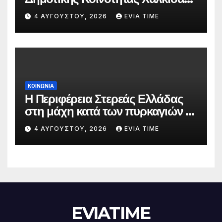
την 5 Αυγούστου
4 ΑΥΓΟΎΣΤΟΥ, 2026
EVIA TIME
ΚΟΙΝΩΝΙΑ
Η Περιφέρεια Στερεάς Ελλάδας
στη μάχη κατά των πυρκαγιών –
Δράσεις και στήριξη σε πέντε
4 ΑΥΓΟΎΣΤΟΥ, 2026
EVIA TIME
περιφερειακές ενότητες
EVIATIME