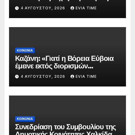
πολύ υψηλού κινδύνου
4 ΑΥΓΟΎΣΤΟΥ, 2026
EVIA TIME
πυρκαγιάς
ΚΟΙΝΩΝΙΑ
Καζάνη: «Γιατί η Βόρεια Εύβοια
έμεινε εκτός διορισμών
δασκάλων;»
4 ΑΥΓΟΎΣΤΟΥ, 2026
EVIA TIME
ΚΟΙΝΩΝΙΑ
Συνεδρίαση του Συμβουλίου της
Δημοτικής Κοινότητας Χαλκίδας