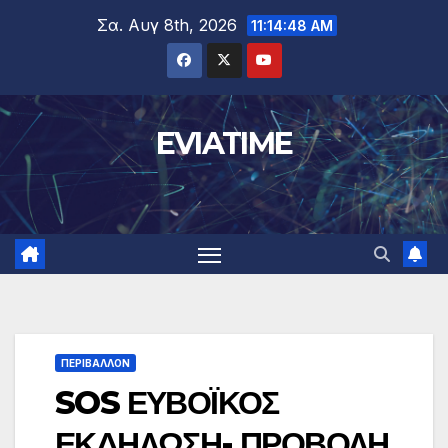
Μετάβαση
Σα. Αυγ 8th, 2026
11:14:49 AM
στο
περιεχόμενο
EVIATIME
ΠΕΡΙΒΑΛΛΟΝ
SOS ΕΥΒΟΪΚΟΣ
ΕΚΔΗΛΩΣΗ- ΠΡΟΒΟΛΗ