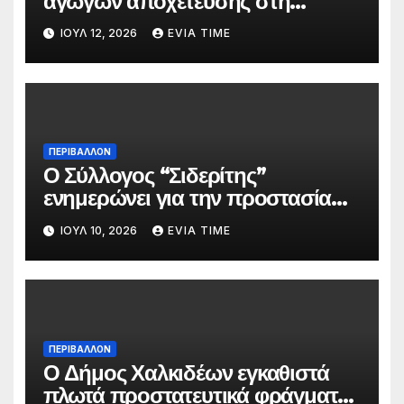
αγωγών αποχέτευσης στη
Χαλκίδα τον Αύγουστο
ΙΟΎΛ 12, 2026
EVIA TIME
ΠΕΡΙΒΑΛΛΟΝ
Ο Σύλλογος “Σιδερίτης”
ενημερώνει για την προστασία
προσωπικών δεδομένων
ΙΟΎΛ 10, 2026
EVIA TIME
ΠΕΡΙΒΑΛΛΟΝ
Ο Δήμος Χαλκιδέων εγκαθιστά
πλωτά προστατευτικά φράγματα