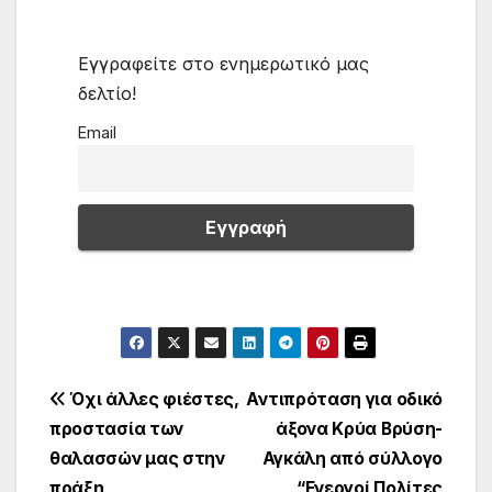
Εγγραφείτε στο ενημερωτικό μας
δελτίο!
Email
Πλοήγηση
Όχι άλλες φιέστες,
Αντιπρόταση για οδικό
προστασία των
άξονα Κρύα Βρύση-
άρθρων
θαλασσών μας στην
Αγκάλη από σύλλογο
πράξη
“Ενεργοί Πολίτες