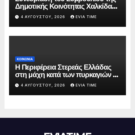
Δημοτικής Κοινότητας Χαλκίδας
την 5 Αυγούστου
4 ΑΥΓΟΎΣΤΟΥ, 2026
EVIA TIME
ΚΟΙΝΩΝΙΑ
Η Περιφέρεια Στερεάς Ελλάδας
στη μάχη κατά των πυρκαγιών –
Δράσεις και στήριξη σε πέντε
4 ΑΥΓΟΎΣΤΟΥ, 2026
EVIA TIME
περιφερειακές ενότητες