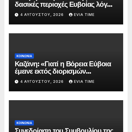
δασικές περιοχές Ευβοίας λόγω
πολύ υψηλού κινδύνου
4 ΑΥΓΟΎΣΤΟΥ, 2026
EVIA TIME
πυρκαγιάς
ΚΟΙΝΩΝΙΑ
Καζάνη: «Γιατί η Βόρεια Εύβοια
έμεινε εκτός διορισμών
δασκάλων;»
4 ΑΥΓΟΎΣΤΟΥ, 2026
EVIA TIME
ΚΟΙΝΩΝΙΑ
Συνεδρίαση του Συμβουλίου της